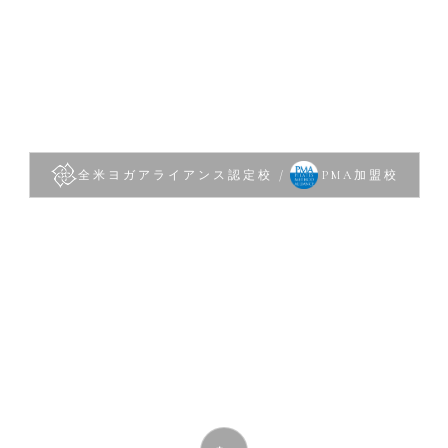
全米ヨガアライアンス認定校 /
PMA加盟校
講師が全国へ出向き、
対面マンツーマンで指導
ヨガ・ピラティス資格スクール
Professional Yoga & Pilates Training for Your Future.