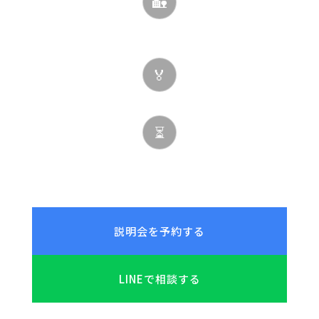
🏡
全国出張
マンツーマン指導
🏅
全資格対応
⏳
取得期限なし
説明会を予約する
LINEで相談する