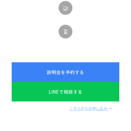
🤝
少人数制（5名以内）指導
⏳
取得期限なし
説明会を予約する
LINEで相談する
すでに受講を決めている方は
こちらからお申し込み
→