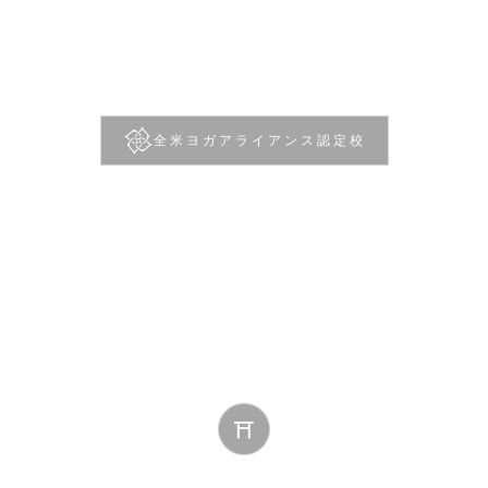
全米ヨガアライアンス認定校
RYT200
京都合宿コース
歴史ある古都の静寂の中で、心身ともにヨガに向き合う2
泊3日
⛩
古都の静寂