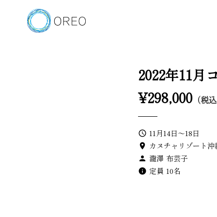
2022年11
¥298,000
（税
11月14日〜18日
query_builder
カヌチャリゾート沖
location_on
瀧澤 布芸子
person
定員 10名
info