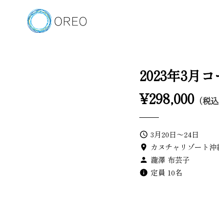
2023年3月
¥298,000
（税
3月20日〜24日
query_builder
カヌチャリゾート沖
location_on
瀧澤 布芸子
person
定員 10名
info