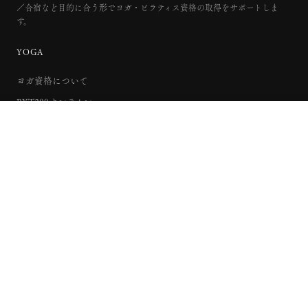
／合宿など目的に合う形でヨガ・ピラティス資格の取得をサポートしま
す。
YOGA
ヨガ資格について
RYT200オンライン
無料説明会を予約する
RYT200短期集中
RYT200合宿
RYT500
RPYT85
RCYT95
PILATES
ピラティス資格について
マットコース