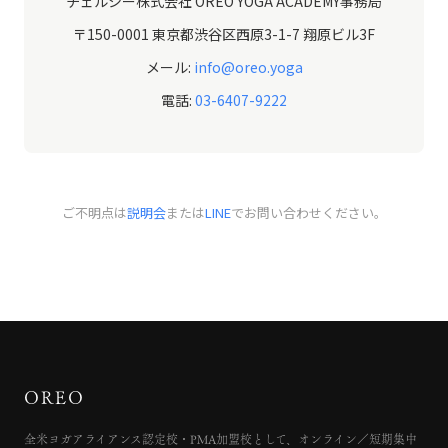
チェルシー株式会社 OREO YOGA ACADEMY事務局
〒150-0001 東京都渋谷区西原3-1-7 翔原ビル3F
メール:
info@oreo.yoga
電話:
03-6407-9222
ご不明点は
説明会
または
LINE
でお問い合わせください。
OREO
全米ヨガアライアンス認定校・PMA加盟校として、オンライン／短期集中