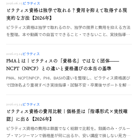
ピラティス
2026.06.15
ピラティス資格は独学で取れる？費用を抑えて取得する現
実的な方法【2026年】
ピラティス資格は独学で取れるのか、独学の限界と費用を抑える方法
を整理。本や動画での自習でできること・できないこと、実技指導を
どう補うかを、資格の仕組み（PMA・NCPT・修了資格）とあわせて
OREO編集部が解説します。
ピラティス
2026.03.24
PMAとは｜ピラティスの「資格名」ではなく団体——
NCPT（NPCP）との違いと資格選びの本当の基準
PMA、NCPT/NPCP、PHI、BASIの違いを整理し、ピラティス資格選び
で団体名より重視すべき実技指導・試験不安・卒業後サポートを解説
します。
ピラティス
2026.03.24
ピラティス資格の費用比較｜価格差は「指導形式×実技確
認」に出る【2026年】
ピラティス資格の費用は額面でなく総額で比較を。録画のみ・グルー
プ・マンツーマンで価格差が何に出るか、安い講座で損しない見方、