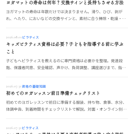
ヨガマットの寿命は何年？交換サインと長持ちさせる方法
ヨガマットの寿命は年数だけでは決まりません。滑り、ひび、剥が
れ、へたり、においなどの交換サインと、素材に合う掃除・乾燥・保
管の方法を解説します。
ピラティス
2026.08.01
キッズピラティス資格は必要？子どもを指導する前に学ぶ
こと
子どもへピラティスを教えるのに専門資格は必要かを整理。発達段
階、保護者同意、安全確認、声かけ、負荷調整、講座選びまで、指導
前に学びたい項目を解説します。
資格の基礎知識
2026.07.31
初めてのヨガレッスン前日準備チェックリスト
初めてのヨガレッスンで前日に準備する服装、持ち物、食事、水分、
体調申告、到着時間をチェックリストで解説。対面・オンライン別の
確認と、当日の不安を減らす流れもわかります。
ピラティス
2026.07.31