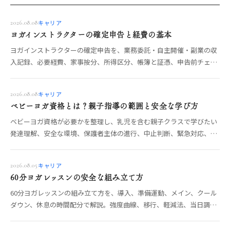
キャリア
2026.08.08
ヨガインストラクターの確定申告と経費の基本
ヨガインストラクターの確定申告を、業務委託・自主開催・副業の収
入記録、必要経費、家事按分、所得区分、帳簿と証憑、申告前チェッ
クに分けて解説します。
キャリア
2026.08.08
ベビーヨガ資格とは？親子指導の範囲と安全な学び方
ベビーヨガ資格が必要かを整理し、乳児を含む親子クラスで学びたい
発達理解、安全な環境、保護者主体の進行、中止判断、緊急対応、実
技評価、講座選びの確認軸まで解説します。
キャリア
2026.08.05
60分ヨガレッスンの安全な組み立て方
60分ヨガレッスンの組み立て方を、導入、準備運動、メイン、クール
ダウン、休息の時間配分で解説。強度曲線、移行、軽減法、当日調
整、安全確認まで整理します。