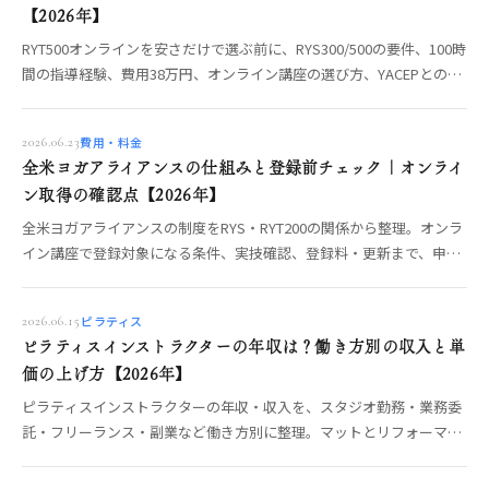
【2026年】
RYT500オンラインを安さだけで選ぶ前に、RYS300/500の要件、100時
間の指導経験、費用38万円、オンライン講座の選び方、YACEPとの違
いを整理。
費用・料金
2026.06.23
全米ヨガアライアンスの仕組みと登録前チェック｜オンライ
ン取得の確認点【2026年】
全米ヨガアライアンスの制度をRYS・RYT200の関係から整理。オンラ
イン講座で登録対象になる条件、実技確認、登録料・更新まで、申請
前に確認すべきポイントをOREO編集部が解説します。
ピラティス
2026.06.15
ピラティスインストラクターの年収は？働き方別の収入と単
価の上げ方【2026年】
ピラティスインストラクターの年収・収入を、スタジオ勤務・業務委
託・フリーランス・副業など働き方別に整理。マットとリフォーマー
で変わる指導単価や、収入を安定させる学び方の考え方を、数字を断
定せず現役目線でOREO編集部が解説します。