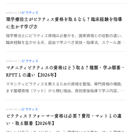
します。無理のない進め方がわかります。
ピラティス
2026.07.28
理学療法士がピラティス資格を取るなら？臨床経験を指導
に生かす学び方
理学療法士にピラティス資格は必要かを、国家資格との役割の違い、
臨床経験を生かせる点、追加で学ぶべき実技・指導法、スクール選び
の確認項目から整理します。
ピラティス
2026.07.17
マタニティピラティスの資格はどう取る？種類・学ぶ順番・
RPYTとの違い【2026年】
マタニティピラティスを教えるための資格を整理。専門資格の種類、
まず基礎資格（マット）から積む理由、産前産後指導で学ぶ内容、ヨ
ガ側のRPYTとの違いまで、OREO編集部が制度から解説します。
ピラティス
2026.06.23
ピラティスリフォーマー資格は必要？費用・マットとの違
い・取る順番【2026年】