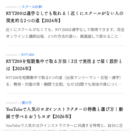
まで編集部が解説します。
スクール比較
2024.01.17
RYT200は通学なしでも取れる｜近くにスクールがない人の
現実的な2つの道【2026年】
近くにスクールがなくても、RYT200は通学なしで取得できます。完全
オンラインと講師出張、2つの方法の違い、画面越しで直せること・
対面でしか渡せない体感、費用、やってはいけない選び方までOREO
編集部が整理します。
RYT200
2024.01.17
RYT200を短期集中で取る方法｜2日で実技まで届く設計と
は【2026年】
RYT200を短期集中で取る3つの道（出張マンツーマン・合宿・通学）
を、費用・対面の質・期間で比較。なぜ2日間でも実技が身につくの
か、地方在住でも対面で取る方法、やってはいけない選び方まで編集
部が整理します。
選び方
2024.01.17
YouTubeで人気のヨガインストラクターの特徴と選び方｜動
画で学べるおうちヨガ【2026年】
YouTubeで人気のヨガインストラクターに共通する特徴と、自分に合