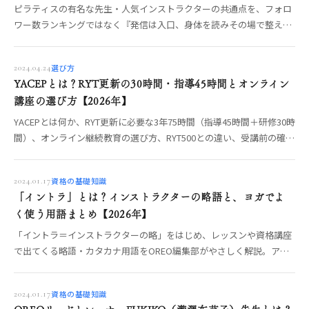
ピラティスの有名な先生・人気インストラクターの共通点を、フォロ
ワー数ランキングではなく『発信は入口、身体を読みその場で整える
指導力が土台』という軸で整理。目指すなら何をどこで学ぶか、見極
めの物差しまでOREO編集部が解説します。
選び方
2024.04.24
YACEPとは？RYT更新の30時間・指導45時間とオンライン
講座の選び方【2026年】
YACEPとは何か、RYT更新に必要な3年75時間（指導45時間＋研修30時
間）、オンライン継続教育の選び方、RYT500との違い、受講前の確認
点を整理。
資格の基礎知識
2024.01.17
「イントラ」とは？インストラクターの略語と、ヨガでよ
く使う用語まとめ【2026年】
「イントラ＝インストラクターの略」をはじめ、レッスンや資格講座
で出てくる略語・カタカナ用語をOREO編集部がやさしく解説。アー
サナ・プラナヤマ・ヴィンヤサなどヨガの基礎用語まで、意味が分か
れば学びはスムーズに。
資格の基礎知識
2024.01.17