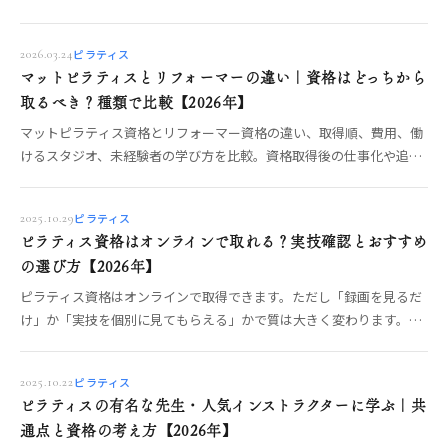
実技確認と質問体制の確認ポイント、OREOで確認できる受講形式ま
でOREO編集部が整理します。
ピラティス
2026.03.24
マットピラティスとリフォーマーの違い｜資格はどっちから
取るべき？種類で比較【2026年】
マットピラティス資格とリフォーマー資格の違い、取得順、費用、働
けるスタジオ、未経験者の学び方を比較。資格取得後の仕事化や追加
取得の判断まで整理します。
ピラティス
2025.10.29
ピラティス資格はオンラインで取れる？実技確認とおすすめ
の選び方【2026年】
ピラティス資格はオンラインで取得できます。ただし「録画を見るだ
け」か「実技を個別に見てもらえる」かで質は大きく変わります。オ
ンライン受講の3タイプ、実技が身につく講座の条件、向いている
人・向いていない人、比較前の質問リストまでOREO編集部が整理し
ピラティス
2025.10.22
ます。
ピラティスの有名な先生・人気インストラクターに学ぶ｜共
通点と資格の考え方【2026年】