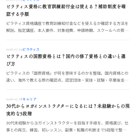
ピラティス資格に教育訓練給付金は使える？補助制度を確
認する手順
ピラティス資格講座で教育訓練給付金などを使えるか確認する方法を
解説。指定講座、本人要件、対象経費、申請時期、スクールへの質問
を公的情報に沿って整理します。
ピラティス
2026.07.29
ピラティスの国際資格とは？国内の修了資格との違いと選
び方
ピラティスの「国際資格」が何を意味するのかを整理。国内資格との
違い、海外で教える際の確認点、認定団体・実技・試験・卒業後支援
を見極める手順を解説します。
キャリア
2026.07.28
30代からヨガインストラクターになるには？未経験からの現
実的な5段階
30代未経験からヨガインストラクターを目指す手順を、資格選び、仕
事との両立、練習、初レッスン、副業・転職の判断まで5段階で整理