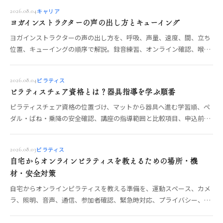
キャリア
2026.08.04
ヨガインストラクターの声の出し方とキューイング
ヨガインストラクターの声の出し方を、呼吸、声量、速度、間、立ち
位置、キューイングの順序で解説。録音練習、オンライン確認、喉の
負担を減らす運用も整理します。
ピラティス
2026.08.04
ピラティスチェア資格とは？器具指導を学ぶ順番
ピラティスチェア資格の位置づけ、マットから器具へ進む学習順、ペ
ダル・ばね・乗降の安全確認、講座の指導範囲と比較項目、申込前の
確認点を整理します。
ピラティス
2026.08.03
自宅からオンラインピラティスを教えるための場所・機
材・安全対策
自宅からオンラインピラティスを教える準備を、運動スペース、カメ
ラ、照明、音声、通信、参加者確認、緊急時対応、プライバシー、利
用規約の順に整理します。