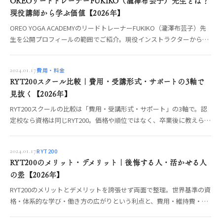
OREOリードトレーナーFUKIKO（瀧澤布芸子）先生とは？
現役講師から学ぶ価値【2026年】
OREO YOGA ACADEMYのリードトレーナーFUKIKO（瀧澤布芸子）先
生を公開プロフィールの範囲でご紹介。現役インストラクターから直
接学ぶ価値と、先生に会える機会まで編集部が整理します。
費用・料金
2024.01.17
RYT200スクール比較｜費用・受講形式・サポートの3軸で
見抜く【2026年】
RYT200スクールの比較は「費用・受講形式・サポート」の3軸で。認
定校なら資格は同じRYT200。価格や順位ではなく、卒業後に教えられ
るかを分ける3軸の中身と、オンライン／短期集中／合宿の選び方、
確認すべき強い質問までOREO編集部が整理します。【2026年】
RYT200
2024.01.17
RYT200のメリット・デメリット｜後悔する人・活かせる人
の差【2026年】
RYT200のメリットとデメリットを誇張せず両面で整理。世界基準の資
格・体系的な学び・働き方の広がりという利点と、費用・維持費・取
って終わりのリスクを正直に。デメリットを打ち消して活かす学び方