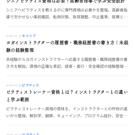
シニアピラティス資格は必要？高齢者指導で学ぶ安全設計
シニアへピラティスを教えるのに専門資格は必要かを整理。高齢者指
導で欠かせない事前確認、転倒対策、負荷調整、中止基準、医療との
境界、講座選びを具体的に解説します。
キャリア
2026.07.30
ヨガインストラクターの履歴書・職務経歴書の書き方｜未経
験の経験整理
未経験からヨガインストラクターへ応募する履歴書・職務経歴書の書
き方を解説。資格の正確な表記、接客・進行・安全確認の経験整理、
志望動機、自己PR、提出前チェックを具体化します。
ピラティス
2026.07.30
ピラティストレーナー資格とは？インストラクターとの違い
と学ぶ範囲
ピラティストレーナー資格の意味を、インストラクターとの呼称の違
いから整理。解剖学、観察、キューイング、プログラム設計、安全管
理、マット・マシン指導の学習範囲と講座選びを解説します。
ピラティス
2026.07.29