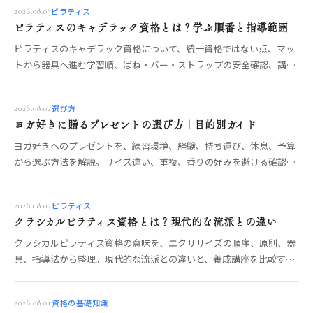
ピラティス
2026.08.03
ピラティスのキャデラック資格とは？学ぶ順番と指導範囲
ピラティスのキャデラック資格について、統一資格ではない点、マッ
トから器具へ進む学習順、ばね・バー・ストラップの安全確認、講座
の指導範囲と選び方を整理します。
選び方
2026.08.02
ヨガ好きに贈るプレゼントの選び方｜目的別ガイド
ヨガ好きへのプレゼントを、練習環境、経験、持ち運び、休息、予算
から選ぶ方法を解説。サイズ違い、重複、香りの好みを避ける確認ポ
イントも紹介します。
ピラティス
2026.08.02
クラシカルピラティス資格とは？現代的な流派との違い
クラシカルピラティス資格の意味を、エクササイズの順序、原則、器
具、指導法から整理。現代的な流派との違いと、養成講座を比較する
確認項目を解説します。
資格の基礎知識
2026.08.01