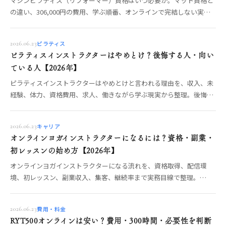
マシンピラティス（リフォーマー）資格はいつ必要か。マット資格と
の違い、306,000円の費用、学ぶ順番、オンラインで完結しない実
技、仕事につなげる判断基準を整理。
ピラティス
2026.06.23
ピラティスインストラクターはやめとけ？後悔する人・向い
ている人【2026年】
ピラティスインストラクターはやめとけと言われる理由を、収入、未
経験、体力、資格費用、求人、働きながら学ぶ現実から整理。後悔し
ない条件を解説。
キャリア
2026.06.23
オンラインヨガインストラクターになるには？資格・副業・
初レッスンの始め方【2026年】
オンラインヨガインストラクターになる流れを、資格取得、配信環
境、初レッスン、副業収入、集客、継続率まで実務目線で整理。
RYT200取得後に自宅から教え始める準備を解説します。
費用・料金
2026.06.23
RYT500オンラインは安い？費用・300時間・必要性を判断