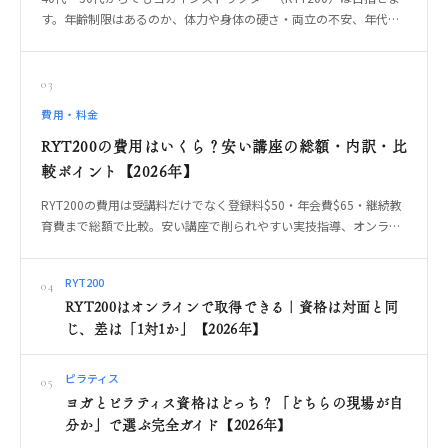
す。年齢制限はあるのか、体力や身体の硬さ・両立の不安、年代だ
からこその指導の強み、無理なく続く受講形式の選び方、やっては
いけない始め方までOREO編集部が解説します。
03
費用・料金
RYT200の費用はいくら？安い講座の総額・内訳・比
較ポイント【2026年】
RYT200の費用は受講料だけでなく登録料$50・年会費$65・継続教
育費まで総額で比較。安い講座で削られやすい実技指導、オンライ
ン・対面・合宿の違いを整理します。
RYT200
04
RYT200はオンラインで取得できる｜資格は対面と同
じ、差は「1対1か」【2026年】
ピラティス
05
ヨガとピラティス資格はどっち？「どちらの現場が自
分か」で選ぶ完全ガイド【2026年】