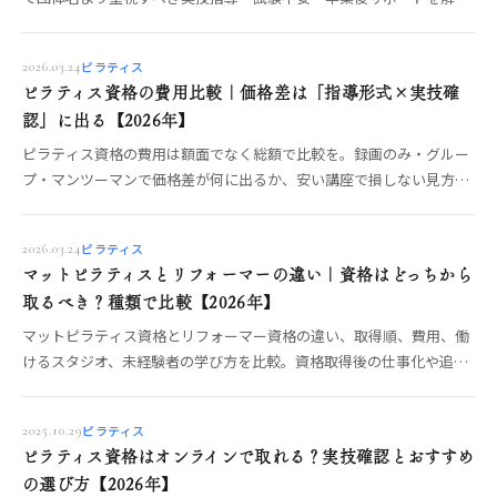
します。
ピラティス
2026.03.24
ピラティス資格の費用比較｜価格差は「指導形式×実技確
認」に出る【2026年】
ピラティス資格の費用は額面でなく総額で比較を。録画のみ・グルー
プ・マンツーマンで価格差が何に出るか、安い講座で損しない見方、
実技確認と質問体制の確認ポイント、OREOで確認できる受講形式ま
でOREO編集部が整理します。
ピラティス
2026.03.24
マットピラティスとリフォーマーの違い｜資格はどっちから
取るべき？種類で比較【2026年】
マットピラティス資格とリフォーマー資格の違い、取得順、費用、働
けるスタジオ、未経験者の学び方を比較。資格取得後の仕事化や追加
取得の判断まで整理します。
ピラティス
2025.10.29
ピラティス資格はオンラインで取れる？実技確認とおすすめ
の選び方【2026年】