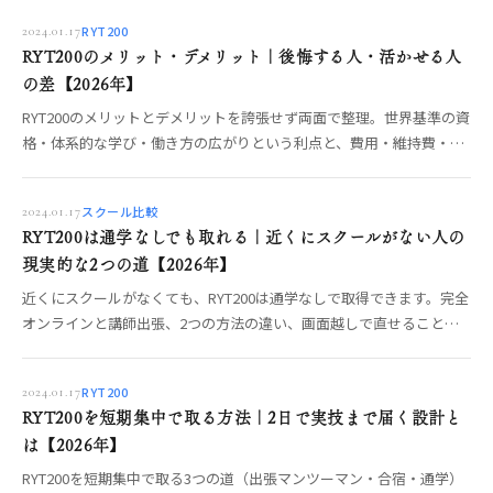
確認すべき強い質問までOREO編集部が整理します。【2026年】
RYT200
2024.01.17
RYT200のメリット・デメリット｜後悔する人・活かせる人
の差【2026年】
RYT200のメリットとデメリットを誇張せず両面で整理。世界基準の資
格・体系的な学び・働き方の広がりという利点と、費用・維持費・取
って終わりのリスクを正直に。デメリットを打ち消して活かす学び方
まで編集部が解説します。
スクール比較
2024.01.17
RYT200は通学なしでも取れる｜近くにスクールがない人の
現実的な2つの道【2026年】
近くにスクールがなくても、RYT200は通学なしで取得できます。完全
オンラインと講師出張、2つの方法の違い、画面越しで直せること・
対面でしか渡せない体感、費用、やってはいけない選び方までOREO
編集部が整理します。
RYT200
2024.01.17
RYT200を短期集中で取る方法｜2日で実技まで届く設計と
は【2026年】
RYT200を短期集中で取る3つの道（出張マンツーマン・合宿・通学）