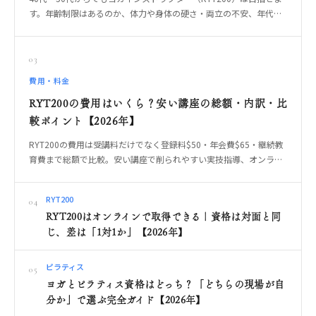
す。年齢制限はあるのか、体力や身体の硬さ・両立の不安、年代だ
からこその指導の強み、無理なく続く受講形式の選び方、やっては
いけない始め方までOREO編集部が解説します。
03
費用・料金
RYT200の費用はいくら？安い講座の総額・内訳・比
較ポイント【2026年】
RYT200の費用は受講料だけでなく登録料$50・年会費$65・継続教
育費まで総額で比較。安い講座で削られやすい実技指導、オンライ
ン・対面・合宿の違いを整理します。
RYT200
04
RYT200はオンラインで取得できる｜資格は対面と同
じ、差は「1対1か」【2026年】
ピラティス
05
ヨガとピラティス資格はどっち？「どちらの現場が自
分か」で選ぶ完全ガイド【2026年】