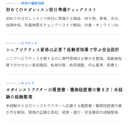
資格の基礎知識
2026.07.31
初めてのヨガレッスン前日準備チェックリスト
初めてのヨガレッスンで前日に準備する服装、持ち物、食事、水分、
体調申告、到着時間をチェックリストで解説。対面・オンライン別の
確認と、当日の不安を減らす流れもわかります。
ピラティス
2026.07.31
シニアピラティス資格は必要？高齢者指導で学ぶ安全設計
シニアへピラティスを教えるのに専門資格は必要かを整理。高齢者指
導で欠かせない事前確認、転倒対策、負荷調整、中止基準、医療との
境界、講座選びを具体的に解説します。
キャリア
2026.07.30
ヨガインストラクターの履歴書・職務経歴書の書き方｜未経
験の経験整理
未経験からヨガインストラクターへ応募する履歴書・職務経歴書の書
き方を解説。資格の正確な表記、接客・進行・安全確認の経験整理、
志望動機、自己PR、提出前チェックを具体化します。