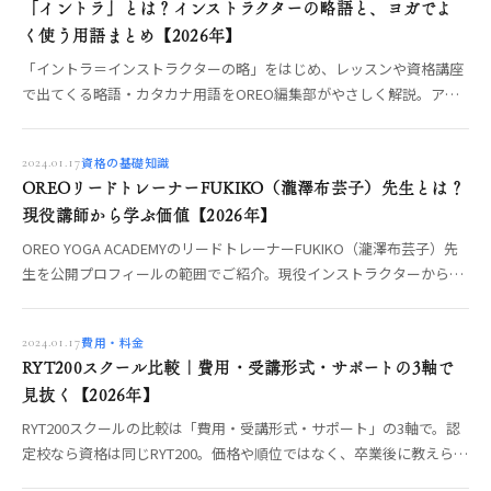
「イントラ」とは？インストラクターの略語と、ヨガでよ
く使う用語まとめ【2026年】
「イントラ＝インストラクターの略」をはじめ、レッスンや資格講座
で出てくる略語・カタカナ用語をOREO編集部がやさしく解説。アー
サナ・プラナヤマ・ヴィンヤサなどヨガの基礎用語まで、意味が分か
れば学びはスムーズに。
資格の基礎知識
2024.01.17
OREOリードトレーナーFUKIKO（瀧澤布芸子）先生とは？
現役講師から学ぶ価値【2026年】
OREO YOGA ACADEMYのリードトレーナーFUKIKO（瀧澤布芸子）先
生を公開プロフィールの範囲でご紹介。現役インストラクターから直
接学ぶ価値と、先生に会える機会まで編集部が整理します。
費用・料金
2024.01.17
RYT200スクール比較｜費用・受講形式・サポートの3軸で
見抜く【2026年】
RYT200スクールの比較は「費用・受講形式・サポート」の3軸で。認
定校なら資格は同じRYT200。価格や順位ではなく、卒業後に教えられ
るかを分ける3軸の中身と、オンライン／短期集中／合宿の選び方、