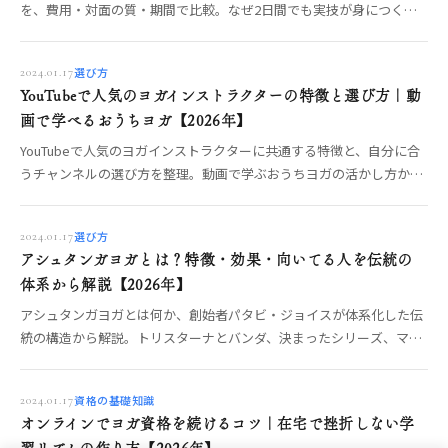
を、費用・対面の質・期間で比較。なぜ2日間でも実技が身につくの
か、地方在住でも対面で取る方法、やってはいけない選び方まで編集
部が整理します。
選び方
2024.01.17
YouTubeで人気のヨガインストラクターの特徴と選び方｜動
画で学べるおうちヨガ【2026年】
YouTubeで人気のヨガインストラクターに共通する特徴と、自分に合
うチャンネルの選び方を整理。動画で学ぶおうちヨガの活かし方か
ら、いつか発信・指導する側になりたい人への一歩まで、OREO編集
部が解説します。
選び方
2024.01.17
アシュタンガヨガとは？特徴・効果・向いてる人を伝統の
体系から解説【2026年】
アシュタンガヨガとは何か、創始者パタビ・ジョイスが体系化した伝
統の構造から解説。トリスターナとバンダ、決まったシリーズ、マイ
ソールとレッドの違い、得られる集中（動く瞑想）、向いている人・
いない人、安全な始め方までOREO編集部がまとめます。
資格の基礎知識
2024.01.17
オンラインでヨガ資格を続けるコツ｜在宅で挫折しない学