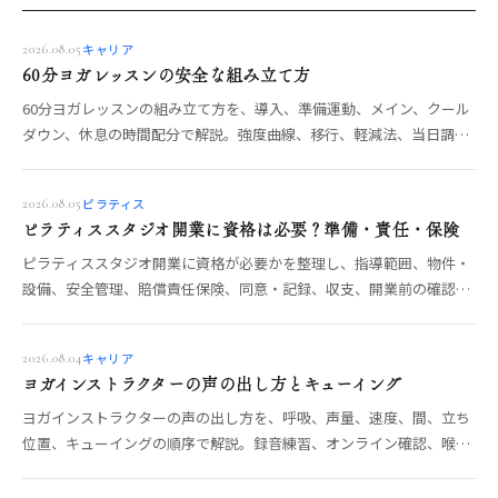
キャリア
2026.08.05
60分ヨガレッスンの安全な組み立て方
60分ヨガレッスンの組み立て方を、導入、準備運動、メイン、クール
ダウン、休息の時間配分で解説。強度曲線、移行、軽減法、当日調
整、安全確認まで整理します。
ピラティス
2026.08.05
ピラティススタジオ開業に資格は必要？準備・責任・保険
ピラティススタジオ開業に資格が必要かを整理し、指導範囲、物件・
設備、安全管理、賠償責任保険、同意・記録、収支、開業前の確認項
目を解説します。
キャリア
2026.08.04
ヨガインストラクターの声の出し方とキューイング
ヨガインストラクターの声の出し方を、呼吸、声量、速度、間、立ち
位置、キューイングの順序で解説。録音練習、オンライン確認、喉の
負担を減らす運用も整理します。