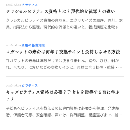
ピラティス
2026.08.02
クラシカルピラティス資格とは？現代的な流派との違い
クラシカルピラティス資格の意味を、エクササイズの順序、原則、器
具、指導法から整理。現代的な流派との違いと、養成講座を比較する
確認項目を解説します。
資格の基礎知識
2026.08.01
ヨガマットの寿命は何年？交換サインと長持ちさせる方法
ヨガマットの寿命は年数だけでは決まりません。滑り、ひび、剥が
れ、へたり、においなどの交換サインと、素材に合う掃除・乾燥・保
管の方法を解説します。
ピラティス
2026.08.01
キッズピラティス資格は必要？子どもを指導する前に学ぶ
こと
子どもへピラティスを教えるのに専門資格は必要かを整理。発達段
階、保護者同意、安全確認、声かけ、負荷調整、講座選びまで、指導
前に学びたい項目を解説します。