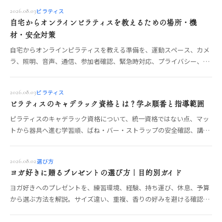
ピラティス
2026.08.03
自宅からオンラインピラティスを教えるための場所・機
材・安全対策
自宅からオンラインピラティスを教える準備を、運動スペース、カメ
ラ、照明、音声、通信、参加者確認、緊急時対応、プライバシー、利
用規約の順に整理します。
ピラティス
2026.08.03
ピラティスのキャデラック資格とは？学ぶ順番と指導範囲
ピラティスのキャデラック資格について、統一資格ではない点、マッ
トから器具へ進む学習順、ばね・バー・ストラップの安全確認、講座
の指導範囲と選び方を整理します。
選び方
2026.08.02
ヨガ好きに贈るプレゼントの選び方｜目的別ガイド
ヨガ好きへのプレゼントを、練習環境、経験、持ち運び、休息、予算
から選ぶ方法を解説。サイズ違い、重複、香りの好みを避ける確認ポ
イントも紹介します。