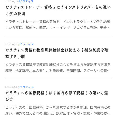
ピラティス
2026.07.30
ピラティストレーナー資格とは？インストラクターとの違い
と学ぶ範囲
ピラティストレーナー資格の意味を、インストラクターとの呼称の違
いから整理。解剖学、観察、キューイング、プログラム設計、安全管
理、マット・マシン指導の学習範囲と講座選びを解説します。
ピラティス
2026.07.29
ピラティス資格に教育訓練給付金は使える？補助制度を確
認する手順
ピラティス資格講座で教育訓練給付金などを使えるか確認する方法を
解説。指定講座、本人要件、対象経費、申請時期、スクールへの質問
を公的情報に沿って整理します。
ピラティス
2026.07.29
ピラティスの国際資格とは？国内の修了資格との違いと選
び方
ピラティスの「国際資格」が何を意味するのかを整理。国内資格との
違い、海外で教える際の確認点、認定団体・実技・試験・卒業後支援