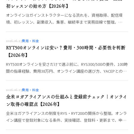
初レッスンの始め方【2026年】
オンラインヨガインストラクターになる流れを、資格取得、配信環
境、初レッスン、副業収入、集客、継続率まで実務目線で整理。
RYT200取得後に自宅から教え始める準備を解説します。
費用・料金
2026.06.23
RYT500オンラインは安い？費用・300時間・必要性を判断
【2026年】
RYT500オンラインを安さだけで選ぶ前に、RYS300/500の要件、100時
間の指導経験、費用38万円、オンライン講座の選び方、YACEPとの違
いを整理。
費用・料金
2026.06.23
全米ヨガアライアンスの仕組みと登録前チェック｜オンライ
ン取得の確認点【2026年】
全米ヨガアライアンスの制度をRYS・RYT200の関係から整理。オンラ
イン講座で登録対象になる条件、実技確認、登録料・更新まで、申請
前に確認すべきポイントをOREO編集部が解説します。