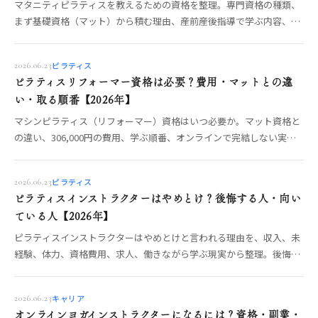
マタニティピラティスを教えるための資格を整理。専門資格の種類、
まず基礎資格（マット）から積む理由、産前産後指導で学ぶ内容、ヨ
ガ側のRPYTとの違いまで、OREO編集部が制度から解説します。
ピラティス
2026.06.23
ピラティスリフォーマー資格は必要？費用・マットとの違
い・取る順番【2026年】
マシンピラティス（リフォーマー）資格はいつ必要か。マット資格と
の違い、306,000円の費用、学ぶ順番、オンラインで完結しない実
技、仕事につなげる判断基準を整理。
ピラティス
2026.06.23
ピラティスインストラクターはやめとけ？後悔する人・向い
ている人【2026年】
ピラティスインストラクターはやめとけと言われる理由を、収入、未
経験、体力、資格費用、求人、働きながら学ぶ現実から整理。後悔し
ない条件を解説。
キャリア
2026.06.23
オンラインヨガインストラクターになるには？資格・副業・