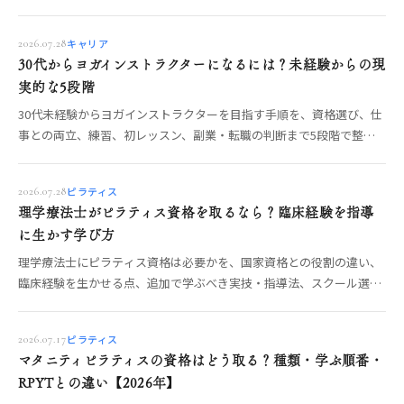
を見極める手順を解説します。
キャリア
2026.07.28
30代からヨガインストラクターになるには？未経験からの現
実的な5段階
30代未経験からヨガインストラクターを目指す手順を、資格選び、仕
事との両立、練習、初レッスン、副業・転職の判断まで5段階で整理
します。無理のない進め方がわかります。
ピラティス
2026.07.28
理学療法士がピラティス資格を取るなら？臨床経験を指導
に生かす学び方
理学療法士にピラティス資格は必要かを、国家資格との役割の違い、
臨床経験を生かせる点、追加で学ぶべき実技・指導法、スクール選び
の確認項目から整理します。
ピラティス
2026.07.17
マタニティピラティスの資格はどう取る？種類・学ぶ順番・
RPYTとの違い【2026年】