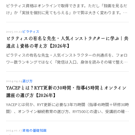
ピラティス資格はオンラインで取得できます。ただし「録画を見るだ
け」か「実技を個別に見てもらえる」かで質は大きく変わります。オ
ンライン受講の3タイプ、実技が身につく講座の条件、向いている
人・向いていない人、比較前の質問リストまでOREO編集部が整理し
ピラティス
2025.10.22
ます。
ピラティスの有名な先生・人気インストラクターに学ぶ｜共
通点と資格の考え方【2026年】
ピラティスの有名な先生・人気インストラクターの共通点を、フォロ
ワー数ランキングではなく『発信は入口、身体を読みその場で整える
指導力が土台』という軸で整理。目指すなら何をどこで学ぶか、見極
めの物差しまでOREO編集部が解説します。
選び方
2024.04.24
YACEPとは？RYT更新の30時間・指導45時間とオンライン
講座の選び方【2026年】
YACEPとは何か、RYT更新に必要な3年75時間（指導45時間＋研修30時
間）、オンライン継続教育の選び方、RYT500との違い、受講前の確認
点を整理。
資格の基礎知識
2024.01.17