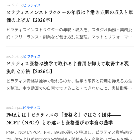
ピラティス
2026.06.15
ピラティスインストラクターの年収は？働き方別の収入と単
価の上げ方【2026年】
ピラティスインストラクターの年収・収入を、スタジオ勤務・業務委
託・フリーランス・副業など働き方別に整理。マットとリフォーマー
で変わる指導単価や、収入を安定させる学び方の考え方を、数字を断
定せず現役目線でOREO編集部が解説します。
ピラティス
2026.06.15
ピラティス資格は独学で取れる？費用を抑えて取得する現
実的な方法【2026年】
ピラティス資格は独学で取れるのか、独学の限界と費用を抑える方法
を整理。本や動画での自習でできること・できないこと、実技指導を
どう補うかを、資格の仕組み（PMA・NCPT・修了資格）とあわせて
OREO編集部が解説します。
ピラティス
2026.03.24
PMAとは｜ピラティスの「資格名」ではなく団体——
NCPT（NPCP）との違いと資格選びの本当の基準
PMA、NCPT/NPCP、PHI、BASIの違いを整理し、ピラティス資格選び
で団体名より重視すべき実技指導・試験不安・卒業後サポートを解説