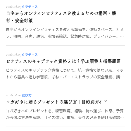
ピラティス
2026.08.03
自宅からオンラインピラティスを教えるための場所・機
材・安全対策
自宅からオンラインピラティスを教える準備を、運動スペース、カメ
ラ、照明、音声、通信、参加者確認、緊急時対応、プライバシー、利
用規約の順に整理します。
ピラティス
2026.08.03
ピラティスのキャデラック資格とは？学ぶ順番と指導範囲
ピラティスのキャデラック資格について、統一資格ではない点、マッ
トから器具へ進む学習順、ばね・バー・ストラップの安全確認、講座
の指導範囲と選び方を整理します。
選び方
2026.08.02
ヨガ好きに贈るプレゼントの選び方｜目的別ガイド
ヨガ好きへのプレゼントを、練習環境、経験、持ち運び、休息、予算
から選ぶ方法を解説。サイズ違い、重複、香りの好みを避ける確認ポ
イントも紹介します。