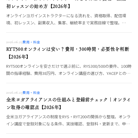
初レッスンの始め方【2026年】
オンラインヨガインストラクターになる流れを、資格取得、配信環
境、初レッスン、副業収入、集客、継続率まで実務目線で整理。
RYT200取得後に自宅から教え始める準備を解説します。
費用・料金
2026.06.23
RYT500オンラインは安い？費用・300時間・必要性を判断
【2026年】
RYT500オンラインを安さだけで選ぶ前に、RYS300/500の要件、100時
間の指導経験、費用38万円、オンライン講座の選び方、YACEPとの違
いを整理。
費用・料金
2026.06.23
全米ヨガアライアンスの仕組みと登録前チェック｜オンライ
ン取得の確認点【2026年】
全米ヨガアライアンスの制度をRYS・RYT200の関係から整理。オンラ
イン講座で登録対象になる条件、実技確認、登録料・更新まで、申請
前に確認すべきポイントをOREO編集部が解説します。