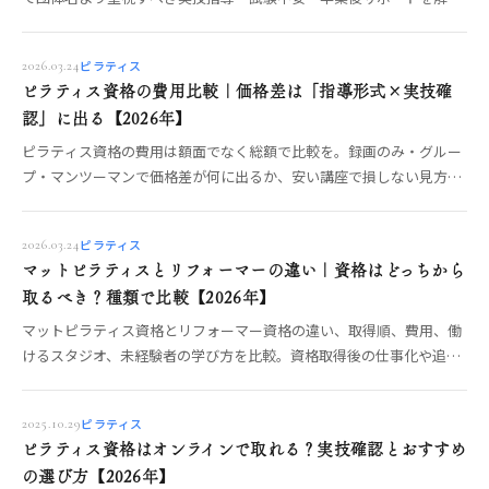
します。
ピラティス
2026.03.24
ピラティス資格の費用比較｜価格差は「指導形式×実技確
認」に出る【2026年】
ピラティス資格の費用は額面でなく総額で比較を。録画のみ・グルー
プ・マンツーマンで価格差が何に出るか、安い講座で損しない見方、
実技確認と質問体制の確認ポイント、OREOで確認できる受講形式ま
でOREO編集部が整理します。
ピラティス
2026.03.24
マットピラティスとリフォーマーの違い｜資格はどっちから
取るべき？種類で比較【2026年】
マットピラティス資格とリフォーマー資格の違い、取得順、費用、働
けるスタジオ、未経験者の学び方を比較。資格取得後の仕事化や追加
取得の判断まで整理します。
ピラティス
2025.10.29
ピラティス資格はオンラインで取れる？実技確認とおすすめ
の選び方【2026年】