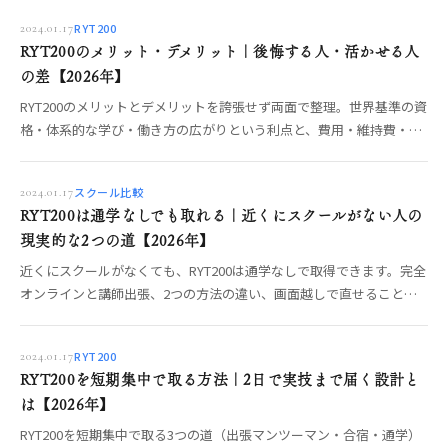
確認すべき強い質問までOREO編集部が整理します。【2026年】
RYT200
2024.01.17
RYT200のメリット・デメリット｜後悔する人・活かせる人
の差【2026年】
RYT200のメリットとデメリットを誇張せず両面で整理。世界基準の資
格・体系的な学び・働き方の広がりという利点と、費用・維持費・取
って終わりのリスクを正直に。デメリットを打ち消して活かす学び方
まで編集部が解説します。
スクール比較
2024.01.17
RYT200は通学なしでも取れる｜近くにスクールがない人の
現実的な2つの道【2026年】
近くにスクールがなくても、RYT200は通学なしで取得できます。完全
オンラインと講師出張、2つの方法の違い、画面越しで直せること・
対面でしか渡せない体感、費用、やってはいけない選び方までOREO
編集部が整理します。
RYT200
2024.01.17
RYT200を短期集中で取る方法｜2日で実技まで届く設計と
は【2026年】
RYT200を短期集中で取る3つの道（出張マンツーマン・合宿・通学）