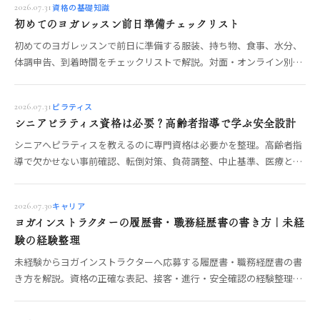
資格の基礎知識
2026.07.31
初めてのヨガレッスン前日準備チェックリスト
初めてのヨガレッスンで前日に準備する服装、持ち物、食事、水分、
体調申告、到着時間をチェックリストで解説。対面・オンライン別の
確認と、当日の不安を減らす流れもわかります。
ピラティス
2026.07.31
シニアピラティス資格は必要？高齢者指導で学ぶ安全設計
シニアへピラティスを教えるのに専門資格は必要かを整理。高齢者指
導で欠かせない事前確認、転倒対策、負荷調整、中止基準、医療との
境界、講座選びを具体的に解説します。
キャリア
2026.07.30
ヨガインストラクターの履歴書・職務経歴書の書き方｜未経
験の経験整理
未経験からヨガインストラクターへ応募する履歴書・職務経歴書の書
き方を解説。資格の正確な表記、接客・進行・安全確認の経験整理、
志望動機、自己PR、提出前チェックを具体化します。