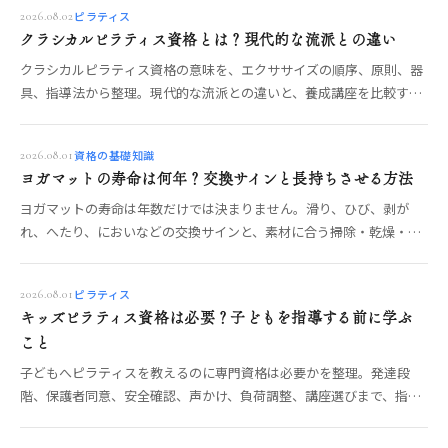
ピラティス
2026.08.02
クラシカルピラティス資格とは？現代的な流派との違い
クラシカルピラティス資格の意味を、エクササイズの順序、原則、器
具、指導法から整理。現代的な流派との違いと、養成講座を比較する
確認項目を解説します。
資格の基礎知識
2026.08.01
ヨガマットの寿命は何年？交換サインと長持ちさせる方法
ヨガマットの寿命は年数だけでは決まりません。滑り、ひび、剥が
れ、へたり、においなどの交換サインと、素材に合う掃除・乾燥・保
管の方法を解説します。
ピラティス
2026.08.01
キッズピラティス資格は必要？子どもを指導する前に学ぶ
こと
子どもへピラティスを教えるのに専門資格は必要かを整理。発達段
階、保護者同意、安全確認、声かけ、負荷調整、講座選びまで、指導
前に学びたい項目を解説します。