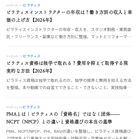
ピラティス
2026.06.15
ピラティスインストラクターの年収は？働き方別の収入と単
価の上げ方【2026年】
ピラティスインストラクターの年収・収入を、スタジオ勤務・業務委
託・フリーランス・副業など働き方別に整理。マットとリフォーマー
で変わる指導単価や、収入を安定させる学び方の考え方を、数字を断
定せず現役目線でOREO編集部が解説します。
ピラティス
2026.06.15
ピラティス資格は独学で取れる？費用を抑えて取得する現
実的な方法【2026年】
ピラティス資格は独学で取れるのか、独学の限界と費用を抑える方法
を整理。本や動画での自習でできること・できないこと、実技指導を
どう補うかを、資格の仕組み（PMA・NCPT・修了資格）とあわせて
OREO編集部が解説します。
ピラティス
2026.03.24
PMAとは｜ピラティスの「資格名」ではなく団体——
NCPT（NPCP）との違いと資格選びの本当の基準
PMA、NCPT/NPCP、PHI、BASIの違いを整理し、ピラティス資格選び
で団体名より重視すべき実技指導・試験不安・卒業後サポートを解説