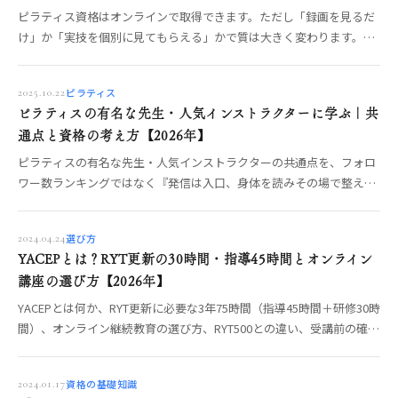
ピラティス資格はオンラインで取得できます。ただし「録画を見るだ
け」か「実技を個別に見てもらえる」かで質は大きく変わります。オ
ンライン受講の3タイプ、実技が身につく講座の条件、向いている
人・向いていない人、比較前の質問リストまでOREO編集部が整理し
ピラティス
2025.10.22
ます。
ピラティスの有名な先生・人気インストラクターに学ぶ｜共
通点と資格の考え方【2026年】
ピラティスの有名な先生・人気インストラクターの共通点を、フォロ
ワー数ランキングではなく『発信は入口、身体を読みその場で整える
指導力が土台』という軸で整理。目指すなら何をどこで学ぶか、見極
めの物差しまでOREO編集部が解説します。
選び方
2024.04.24
YACEPとは？RYT更新の30時間・指導45時間とオンライン
講座の選び方【2026年】
YACEPとは何か、RYT更新に必要な3年75時間（指導45時間＋研修30時
間）、オンライン継続教育の選び方、RYT500との違い、受講前の確認
点を整理。
資格の基礎知識
2024.01.17