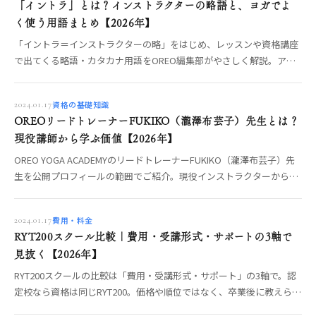
「イントラ」とは？インストラクターの略語と、ヨガでよ
く使う用語まとめ【2026年】
「イントラ＝インストラクターの略」をはじめ、レッスンや資格講座
で出てくる略語・カタカナ用語をOREO編集部がやさしく解説。アー
サナ・プラナヤマ・ヴィンヤサなどヨガの基礎用語まで、意味が分か
れば学びはスムーズに。
資格の基礎知識
2024.01.17
OREOリードトレーナーFUKIKO（瀧澤布芸子）先生とは？
現役講師から学ぶ価値【2026年】
OREO YOGA ACADEMYのリードトレーナーFUKIKO（瀧澤布芸子）先
生を公開プロフィールの範囲でご紹介。現役インストラクターから直
接学ぶ価値と、先生に会える機会まで編集部が整理します。
費用・料金
2024.01.17
RYT200スクール比較｜費用・受講形式・サポートの3軸で
見抜く【2026年】
RYT200スクールの比較は「費用・受講形式・サポート」の3軸で。認
定校なら資格は同じRYT200。価格や順位ではなく、卒業後に教えられ
るかを分ける3軸の中身と、オンライン／短期集中／合宿の選び方、