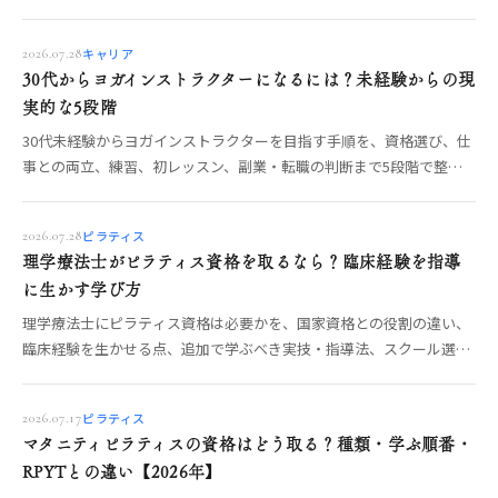
を見極める手順を解説します。
キャリア
2026.07.28
30代からヨガインストラクターになるには？未経験からの現
実的な5段階
30代未経験からヨガインストラクターを目指す手順を、資格選び、仕
事との両立、練習、初レッスン、副業・転職の判断まで5段階で整理
します。無理のない進め方がわかります。
ピラティス
2026.07.28
理学療法士がピラティス資格を取るなら？臨床経験を指導
に生かす学び方
理学療法士にピラティス資格は必要かを、国家資格との役割の違い、
臨床経験を生かせる点、追加で学ぶべき実技・指導法、スクール選び
の確認項目から整理します。
ピラティス
2026.07.17
マタニティピラティスの資格はどう取る？種類・学ぶ順番・
RPYTとの違い【2026年】