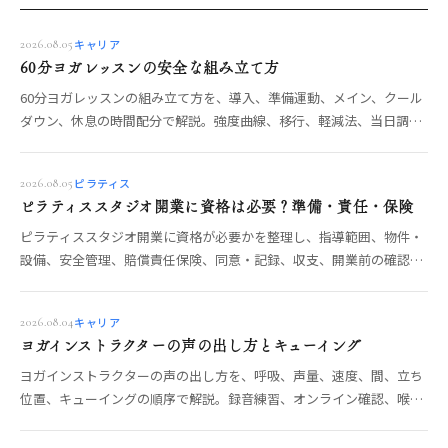
キャリア
2026.08.05
60分ヨガレッスンの安全な組み立て方
60分ヨガレッスンの組み立て方を、導入、準備運動、メイン、クール
ダウン、休息の時間配分で解説。強度曲線、移行、軽減法、当日調
整、安全確認まで整理します。
ピラティス
2026.08.05
ピラティススタジオ開業に資格は必要？準備・責任・保険
ピラティススタジオ開業に資格が必要かを整理し、指導範囲、物件・
設備、安全管理、賠償責任保険、同意・記録、収支、開業前の確認項
目を解説します。
キャリア
2026.08.04
ヨガインストラクターの声の出し方とキューイング
ヨガインストラクターの声の出し方を、呼吸、声量、速度、間、立ち
位置、キューイングの順序で解説。録音練習、オンライン確認、喉の
負担を減らす運用も整理します。