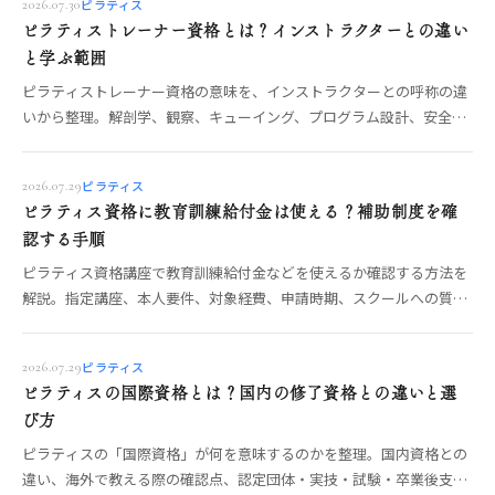
ピラティス
2026.07.30
ピラティストレーナー資格とは？インストラクターとの違い
と学ぶ範囲
ピラティストレーナー資格の意味を、インストラクターとの呼称の違
いから整理。解剖学、観察、キューイング、プログラム設計、安全管
理、マット・マシン指導の学習範囲と講座選びを解説します。
ピラティス
2026.07.29
ピラティス資格に教育訓練給付金は使える？補助制度を確
認する手順
ピラティス資格講座で教育訓練給付金などを使えるか確認する方法を
解説。指定講座、本人要件、対象経費、申請時期、スクールへの質問
を公的情報に沿って整理します。
ピラティス
2026.07.29
ピラティスの国際資格とは？国内の修了資格との違いと選
び方
ピラティスの「国際資格」が何を意味するのかを整理。国内資格との
違い、海外で教える際の確認点、認定団体・実技・試験・卒業後支援