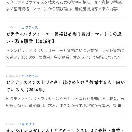
マタニティピラティスを教えるための資格を整理。専門資格の種類、
まず基礎資格（マット）から積む理由、産前産後指導で学ぶ内容、ヨ
ガ側のRPYTとの違いまで、OREO編集部が制度から解説します。
ピラティス
2026.06.23
ピラティスリフォーマー資格は必要？費用・マットとの違
い・取る順番【2026年】
マシンピラティス（リフォーマー）資格はいつ必要か。マット資格と
の違い、306,000円の費用、学ぶ順番、オンラインで完結しない実
技、仕事につなげる判断基準を整理。
ピラティス
2026.06.23
ピラティスインストラクターはやめとけ？後悔する人・向い
ている人【2026年】
ピラティスインストラクターはやめとけと言われる理由を、収入、未
経験、体力、資格費用、求人、働きながら学ぶ現実から整理。後悔し
ない条件を解説。
キャリア
2026.06.23
オンラインヨガインストラクターになるには？資格・副業・