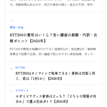
す。年齢制限はあるのか、体力や身体の硬さ・両立の不安、年代だ
からこその指導の強み、無理なく続く受講形式の選び方、やっては
いけない始め方までOREO編集部が解説します。
03
費用・料金
RYT200の費用はいくら？安い講座の総額・内訳・比
較ポイント【2026年】
RYT200の費用は受講料だけでなく登録料$50・年会費$65・継続教
育費まで総額で比較。安い講座で削られやすい実技指導、オンライ
ン・対面・合宿の違いを整理します。
RYT200
04
RYT200はオンラインで取得できる｜資格は対面と同
じ、差は「1対1か」【2026年】
ピラティス
05
ヨガとピラティス資格はどっち？「どちらの現場が自
分か」で選ぶ完全ガイド【2026年】