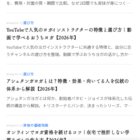
を、費用・対面の質・期間で比較。なぜ2日間でも実技が身につくの
か、地方在住でも対面で取る方法、やってはいけない選び方まで編集
部が整理します。
選び方
2024.01.17
YouTubeで人気のヨガインストラクターの特徴と選び方｜動
画で学べるおうちヨガ【2026年】
YouTubeで人気のヨガインストラクターに共通する特徴と、自分に合
うチャンネルの選び方を整理。動画で学ぶおうちヨガの活かし方か
ら、いつか発信・指導する側になりたい人への一歩まで、OREO編集
部が解説します。
選び方
2024.01.17
アシュタンガヨガとは？特徴・効果・向いてる人を伝統の
体系から解説【2026年】
アシュタンガヨガとは何か、創始者パタビ・ジョイスが体系化した伝
統の構造から解説。トリスターナとバンダ、決まったシリーズ、マイ
ソールとレッドの違い、得られる集中（動く瞑想）、向いている人・
いない人、安全な始め方までOREO編集部がまとめます。
資格の基礎知識
2024.01.17
オンラインでヨガ資格を続けるコツ｜在宅で挫折しない学