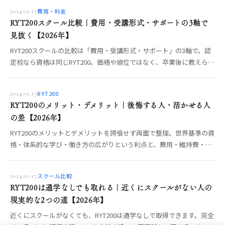
費用・料金
2024.01.17
RYT200スクール比較｜費用・受講形式・サポートの3軸で
見抜く【2026年】
RYT200スクールの比較は「費用・受講形式・サポート」の3軸で。認
定校なら資格は同じRYT200。価格や順位ではなく、卒業後に教えられ
るかを分ける3軸の中身と、オンライン／短期集中／合宿の選び方、
確認すべき強い質問までOREO編集部が整理します。【2026年】
RYT200
2024.01.17
RYT200のメリット・デメリット｜後悔する人・活かせる人
の差【2026年】
RYT200のメリットとデメリットを誇張せず両面で整理。世界基準の資
格・体系的な学び・働き方の広がりという利点と、費用・維持費・取
って終わりのリスクを正直に。デメリットを打ち消して活かす学び方
まで編集部が解説します。
スクール比較
2024.01.17
RYT200は通学なしでも取れる｜近くにスクールがない人の
現実的な2つの道【2026年】
近くにスクールがなくても、RYT200は通学なしで取得できます。完全