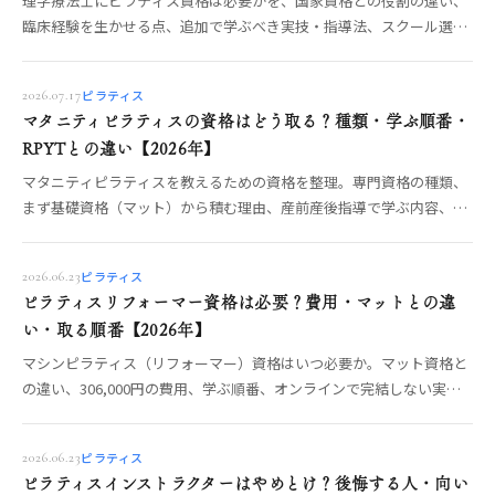
理学療法士にピラティス資格は必要かを、国家資格との役割の違い、
臨床経験を生かせる点、追加で学ぶべき実技・指導法、スクール選び
の確認項目から整理します。
ピラティス
2026.07.17
マタニティピラティスの資格はどう取る？種類・学ぶ順番・
RPYTとの違い【2026年】
マタニティピラティスを教えるための資格を整理。専門資格の種類、
まず基礎資格（マット）から積む理由、産前産後指導で学ぶ内容、ヨ
ガ側のRPYTとの違いまで、OREO編集部が制度から解説します。
ピラティス
2026.06.23
ピラティスリフォーマー資格は必要？費用・マットとの違
い・取る順番【2026年】
マシンピラティス（リフォーマー）資格はいつ必要か。マット資格と
の違い、306,000円の費用、学ぶ順番、オンラインで完結しない実
技、仕事につなげる判断基準を整理。
ピラティス
2026.06.23
ピラティスインストラクターはやめとけ？後悔する人・向い