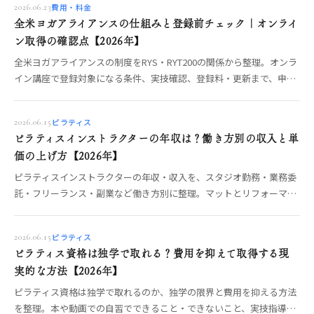
費用・料金
2026.06.23
全米ヨガアライアンスの仕組みと登録前チェック｜オンライ
ン取得の確認点【2026年】
全米ヨガアライアンスの制度をRYS・RYT200の関係から整理。オンラ
イン講座で登録対象になる条件、実技確認、登録料・更新まで、申請
前に確認すべきポイントをOREO編集部が解説します。
ピラティス
2026.06.15
ピラティスインストラクターの年収は？働き方別の収入と単
価の上げ方【2026年】
ピラティスインストラクターの年収・収入を、スタジオ勤務・業務委
託・フリーランス・副業など働き方別に整理。マットとリフォーマー
で変わる指導単価や、収入を安定させる学び方の考え方を、数字を断
定せず現役目線でOREO編集部が解説します。
ピラティス
2026.06.15
ピラティス資格は独学で取れる？費用を抑えて取得する現
実的な方法【2026年】
ピラティス資格は独学で取れるのか、独学の限界と費用を抑える方法
を整理。本や動画での自習でできること・できないこと、実技指導を