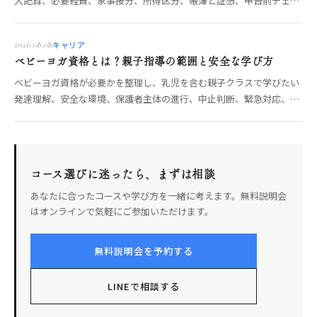
入記録、必要経費、家事按分、所得区分、帳簿と証憑、申告前チェッ
クに分けて解説します。
キャリア
2026.08.08
ベビーヨガ資格とは？親子指導の範囲と安全な学び方
ベビーヨガ資格が必要かを整理し、乳児を含む親子クラスで学びたい
発達理解、安全な環境、保護者主体の進行、中止判断、緊急対応、実
技評価、講座選びの確認軸まで解説します。
コース選びに迷ったら、まずは相談
あなたに合ったコースや学び方を一緒に考えます。無料説明会
はオンラインで気軽にご参加いただけます。
無料説明会を予約する
LINEで相談する