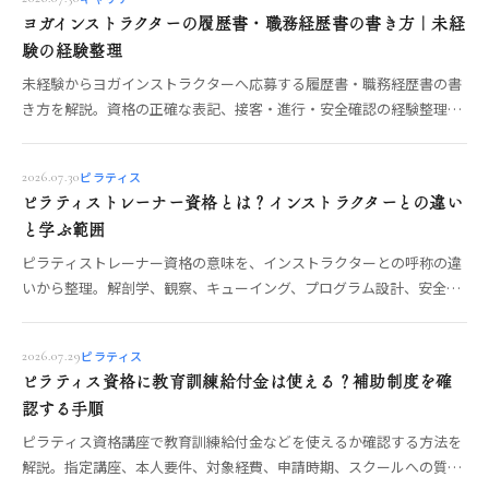
ヨガインストラクターの履歴書・職務経歴書の書き方｜未経
験の経験整理
未経験からヨガインストラクターへ応募する履歴書・職務経歴書の書
き方を解説。資格の正確な表記、接客・進行・安全確認の経験整理、
志望動機、自己PR、提出前チェックを具体化します。
ピラティス
2026.07.30
ピラティストレーナー資格とは？インストラクターとの違い
と学ぶ範囲
ピラティストレーナー資格の意味を、インストラクターとの呼称の違
いから整理。解剖学、観察、キューイング、プログラム設計、安全管
理、マット・マシン指導の学習範囲と講座選びを解説します。
ピラティス
2026.07.29
ピラティス資格に教育訓練給付金は使える？補助制度を確
認する手順
ピラティス資格講座で教育訓練給付金などを使えるか確認する方法を
解説。指定講座、本人要件、対象経費、申請時期、スクールへの質問