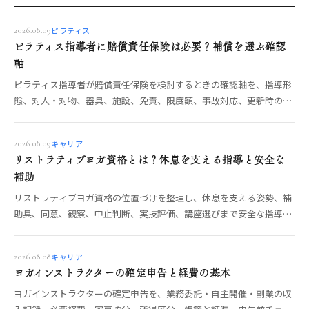
ピラティス
2026.08.09
ピラティス指導者に賠償責任保険は必要？補償を選ぶ確認
軸
ピラティス指導者が賠償責任保険を検討するときの確認軸を、指導形
態、対人・対物、器具、施設、免責、限度額、事故対応、更新時の見
直しまで具体的に整理します。
キャリア
2026.08.09
リストラティブヨガ資格とは？休息を支える指導と安全な
補助
リストラティブヨガ資格の位置づけを整理し、休息を支える姿勢、補
助具、同意、観察、中止判断、実技評価、講座選びまで安全な指導の
確認軸を解説します。
キャリア
2026.08.08
ヨガインストラクターの確定申告と経費の基本
ヨガインストラクターの確定申告を、業務委託・自主開催・副業の収