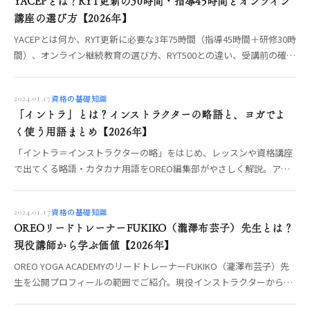
YACEPとは？RYT更新の30時間・指導45時間とオンライン
講座の選び方【2026年】
YACEPとは何か、RYT更新に必要な3年75時間（指導45時間＋研修30時
間）、オンライン継続教育の選び方、RYT500との違い、受講前の確認
点を整理。
資格の基礎知識
2024.01.17
「イントラ」とは？インストラクターの略語と、ヨガでよ
く使う用語まとめ【2026年】
「イントラ＝インストラクターの略」をはじめ、レッスンや資格講座
で出てくる略語・カタカナ用語をOREO編集部がやさしく解説。アー
サナ・プラナヤマ・ヴィンヤサなどヨガの基礎用語まで、意味が分か
れば学びはスムーズに。
資格の基礎知識
2024.01.17
OREOリードトレーナーFUKIKO（瀧澤布芸子）先生とは？
現役講師から学ぶ価値【2026年】
OREO YOGA ACADEMYのリードトレーナーFUKIKO（瀧澤布芸子）先
生を公開プロフィールの範囲でご紹介。現役インストラクターから直
接学ぶ価値と、先生に会える機会まで編集部が整理します。