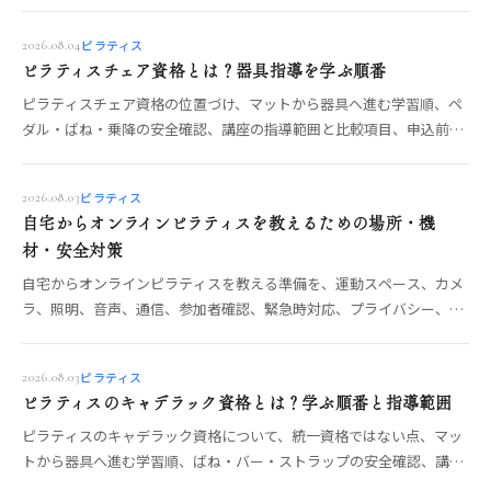
負担を減らす運用も整理します。
ピラティス
2026.08.04
ピラティスチェア資格とは？器具指導を学ぶ順番
ピラティスチェア資格の位置づけ、マットから器具へ進む学習順、ペ
ダル・ばね・乗降の安全確認、講座の指導範囲と比較項目、申込前の
確認点を整理します。
ピラティス
2026.08.03
自宅からオンラインピラティスを教えるための場所・機
材・安全対策
自宅からオンラインピラティスを教える準備を、運動スペース、カメ
ラ、照明、音声、通信、参加者確認、緊急時対応、プライバシー、利
用規約の順に整理します。
ピラティス
2026.08.03
ピラティスのキャデラック資格とは？学ぶ順番と指導範囲
ピラティスのキャデラック資格について、統一資格ではない点、マッ
トから器具へ進む学習順、ばね・バー・ストラップの安全確認、講座
の指導範囲と選び方を整理します。