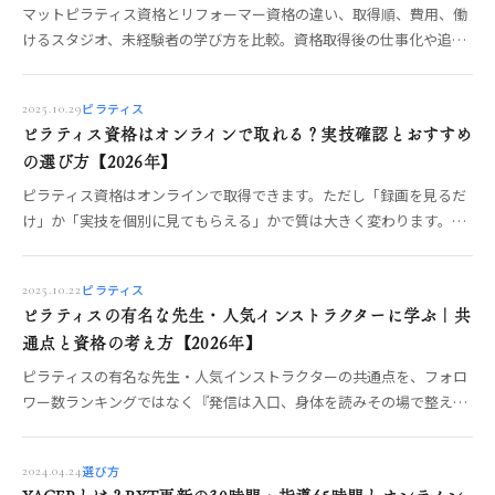
マットピラティス資格とリフォーマー資格の違い、取得順、費用、働
けるスタジオ、未経験者の学び方を比較。資格取得後の仕事化や追加
取得の判断まで整理します。
ピラティス
2025.10.29
ピラティス資格はオンラインで取れる？実技確認とおすすめ
の選び方【2026年】
ピラティス資格はオンラインで取得できます。ただし「録画を見るだ
け」か「実技を個別に見てもらえる」かで質は大きく変わります。オ
ンライン受講の3タイプ、実技が身につく講座の条件、向いている
人・向いていない人、比較前の質問リストまでOREO編集部が整理し
ピラティス
2025.10.22
ます。
ピラティスの有名な先生・人気インストラクターに学ぶ｜共
通点と資格の考え方【2026年】
ピラティスの有名な先生・人気インストラクターの共通点を、フォロ
ワー数ランキングではなく『発信は入口、身体を読みその場で整える
指導力が土台』という軸で整理。目指すなら何をどこで学ぶか、見極
めの物差しまでOREO編集部が解説します。
選び方
2024.04.24