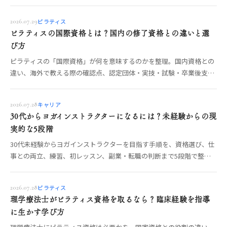
を公的情報に沿って整理します。
ピラティス
2026.07.29
ピラティスの国際資格とは？国内の修了資格との違いと選
び方
ピラティスの「国際資格」が何を意味するのかを整理。国内資格との
違い、海外で教える際の確認点、認定団体・実技・試験・卒業後支援
を見極める手順を解説します。
キャリア
2026.07.28
30代からヨガインストラクターになるには？未経験からの現
実的な5段階
30代未経験からヨガインストラクターを目指す手順を、資格選び、仕
事との両立、練習、初レッスン、副業・転職の判断まで5段階で整理
します。無理のない進め方がわかります。
ピラティス
2026.07.28
理学療法士がピラティス資格を取るなら？臨床経験を指導
に生かす学び方