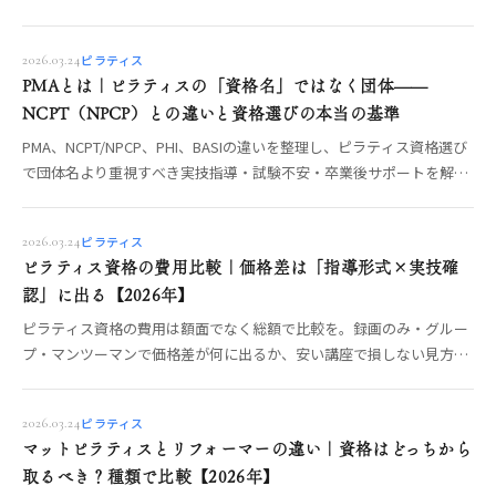
どう補うかを、資格の仕組み（PMA・NCPT・修了資格）とあわせて
OREO編集部が解説します。
ピラティス
2026.03.24
PMAとは｜ピラティスの「資格名」ではなく団体——
NCPT（NPCP）との違いと資格選びの本当の基準
PMA、NCPT/NPCP、PHI、BASIの違いを整理し、ピラティス資格選び
で団体名より重視すべき実技指導・試験不安・卒業後サポートを解説
します。
ピラティス
2026.03.24
ピラティス資格の費用比較｜価格差は「指導形式×実技確
認」に出る【2026年】
ピラティス資格の費用は額面でなく総額で比較を。録画のみ・グルー
プ・マンツーマンで価格差が何に出るか、安い講座で損しない見方、
実技確認と質問体制の確認ポイント、OREOで確認できる受講形式ま
でOREO編集部が整理します。
ピラティス
2026.03.24
マットピラティスとリフォーマーの違い｜資格はどっちから
取るべき？種類で比較【2026年】