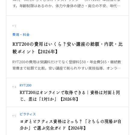
す。年齢制限はあるのか、体力や身体の硬さ・両立の不安、年代だ
からこその指導の強み、無理なく続く受講形式の選び方、やっては
いけない始め方までOREO編集部が解説します。
03
費用・料金
RYT200の費用はいくら？安い講座の総額・内訳・比
較ポイント【2026年】
RYT200の費用は受講料だけでなく登録料$50・年会費$65・継続教
育費まで総額で比較。安い講座で削られやすい実技指導、オンライ
ン・対面・合宿の違いを整理します。
RYT200
04
RYT200はオンラインで取得できる｜資格は対面と同
じ、差は「1対1か」【2026年】
ピラティス
05
ヨガとピラティス資格はどっち？「どちらの現場が自
分か」で選ぶ完全ガイド【2026年】