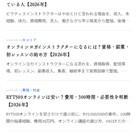
ている人【2026年】
ピラティスインストラクターはやめとけと言われる理由を、収入、未
経験、体力、資格費用、求人、働きながら学ぶ現実から整理。後悔し
ない条件を解説。
キャリア
2026.06.23
オンラインヨガインストラクターになるには？資格・副業・
初レッスンの始め方【2026年】
オンラインヨガインストラクターになる流れを、資格取得、配信環
境、初レッスン、副業収入、集客、継続率まで実務目線で整理。
RYT200取得後に自宅から教え始める準備を解説します。
費用・料金
2026.06.23
RYT500オンラインは安い？費用・300時間・必要性を判断
【2026年】
RYT500オンラインを安さだけで選ぶ前に、RYS300/500の要件、100時
間の指導経験、費用38万円、オンライン講座の選び方、YACEPとの違
いを整理。