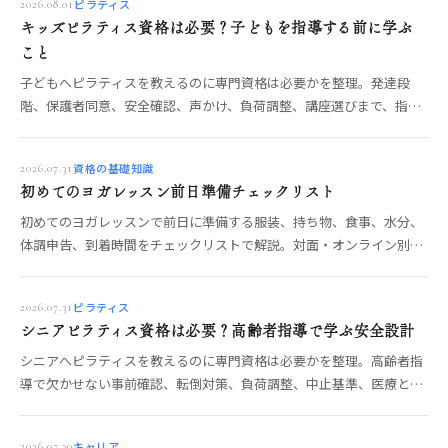
ピラティス
2026.08.01
キッズピラティス資格は必要？子どもを指導する前に学ぶ
こと
子どもへピラティスを教えるのに専門資格は必要かを整理。発達段
階、保護者同意、安全確認、声かけ、負荷調整、講座選びまで、指導
前に学びたい項目を解説します。
資格の基礎知識
2026.07.31
初めてのヨガレッスン前日準備チェックリスト
初めてのヨガレッスンで前日に準備する服装、持ち物、食事、水分、
体調申告、到着時間をチェックリストで解説。対面・オンライン別の
確認と、当日の不安を減らす流れもわかります。
ピラティス
2026.07.31
シニアピラティス資格は必要？高齢者指導で学ぶ安全設計
シニアへピラティスを教えるのに専門資格は必要かを整理。高齢者指
導で欠かせない事前確認、転倒対策、負荷調整、中止基準、医療との
境界、講座選びを具体的に解説します。
キャリア
2026.07.30