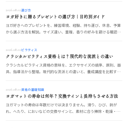
選び方
2026.08.02
ヨガ好きに贈るプレゼントの選び方｜目的別ガイド
ヨガ好きへのプレゼントを、練習環境、経験、持ち運び、休息、予算
から選ぶ方法を解説。サイズ違い、重複、香りの好みを避ける確認ポ
イントも紹介します。
ピラティス
2026.08.02
クラシカルピラティス資格とは？現代的な流派との違い
クラシカルピラティス資格の意味を、エクササイズの順序、原則、器
具、指導法から整理。現代的な流派との違いと、養成講座を比較する
確認項目を解説します。
資格の基礎知識
2026.08.01
ヨガマットの寿命は何年？交換サインと長持ちさせる方法
ヨガマットの寿命は年数だけでは決まりません。滑り、ひび、剥が
れ、へたり、においなどの交換サインと、素材に合う掃除・乾燥・保
管の方法を解説します。