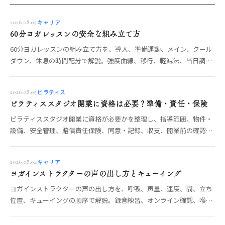
キャリア
2026.08.05
60分ヨガレッスンの安全な組み立て方
60分ヨガレッスンの組み立て方を、導入、準備運動、メイン、クール
ダウン、休息の時間配分で解説。強度曲線、移行、軽減法、当日調
整、安全確認まで整理します。
ピラティス
2026.08.05
ピラティススタジオ開業に資格は必要？準備・責任・保険
ピラティススタジオ開業に資格が必要かを整理し、指導範囲、物件・
設備、安全管理、賠償責任保険、同意・記録、収支、開業前の確認項
目を解説します。
キャリア
2026.08.04
ヨガインストラクターの声の出し方とキューイング
ヨガインストラクターの声の出し方を、呼吸、声量、速度、間、立ち
位置、キューイングの順序で解説。録音練習、オンライン確認、喉の
負担を減らす運用も整理します。