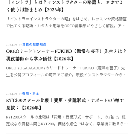
「イントラ」とは？インストラクターの略語と、ヨガでよ
く使う用語まとめ【2026年】
「イントラ＝インストラクターの略」をはじめ、レッスンや資格講座
で出てくる略語・カタカナ用語をOREO編集部がやさしく解説。アー
サナ・プラナヤマ・ヴィンヤサなどヨガの基礎用語まで、意味が分か
れば学びはスムーズに。
資格の基礎知識
2024.01.17
OREOリードトレーナーFUKIKO（瀧澤布芸子）先生とは？
現役講師から学ぶ価値【2026年】
OREO YOGA ACADEMYのリードトレーナーFUKIKO（瀧澤布芸子）先
生を公開プロフィールの範囲でご紹介。現役インストラクターから直
接学ぶ価値と、先生に会える機会まで編集部が整理します。
費用・料金
2024.01.17
RYT200スクール比較｜費用・受講形式・サポートの3軸で
見抜く【2026年】
RYT200スクールの比較は「費用・受講形式・サポート」の3軸で。認
定校なら資格は同じRYT200。価格や順位ではなく、卒業後に教えられ
るかを分ける3軸の中身と、オンライン／短期集中／合宿の選び方、