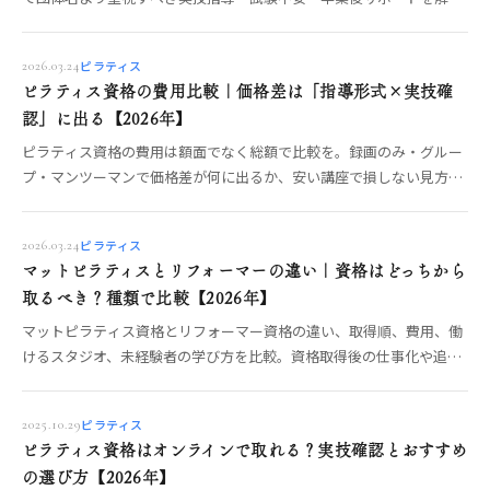
します。
ピラティス
2026.03.24
ピラティス資格の費用比較｜価格差は「指導形式×実技確
認」に出る【2026年】
ピラティス資格の費用は額面でなく総額で比較を。録画のみ・グルー
プ・マンツーマンで価格差が何に出るか、安い講座で損しない見方、
実技確認と質問体制の確認ポイント、OREOで確認できる受講形式ま
でOREO編集部が整理します。
ピラティス
2026.03.24
マットピラティスとリフォーマーの違い｜資格はどっちから
取るべき？種類で比較【2026年】
マットピラティス資格とリフォーマー資格の違い、取得順、費用、働
けるスタジオ、未経験者の学び方を比較。資格取得後の仕事化や追加
取得の判断まで整理します。
ピラティス
2025.10.29
ピラティス資格はオンラインで取れる？実技確認とおすすめ
の選び方【2026年】