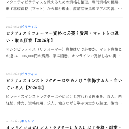
マタニティピラティスを教えるための資格を整理。専門資格の種類、
まず基礎資格（マット）から積む理由、産前産後指導で学ぶ内容、ヨ
ガ側のRPYTとの違いまで、OREO編集部が制度から解説します。
ピラティス
2026.06.23
ピラティスリフォーマー資格は必要？費用・マットとの違
い・取る順番【2026年】
マシンピラティス（リフォーマー）資格はいつ必要か。マット資格と
の違い、306,000円の費用、学ぶ順番、オンラインで完結しない実
技、仕事につなげる判断基準を整理。
ピラティス
2026.06.23
ピラティスインストラクターはやめとけ？後悔する人・向い
ている人【2026年】
ピラティスインストラクターはやめとけと言われる理由を、収入、未
経験、体力、資格費用、求人、働きながら学ぶ現実から整理。後悔し
ない条件を解説。
キャリア
2026.06.23
オンラインヨガインストラクターになるには？資格・副業・