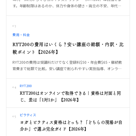
す。年齢制限はあるのか、体力や身体の硬さ・両立の不安、年代だ
からこその指導の強み、無理なく続く受講形式の選び方、やっては
いけない始め方までOREO編集部が解説します。
03
費用・料金
RYT200の費用はいくら？安い講座の総額・内訳・比
較ポイント【2026年】
RYT200の費用は受講料だけでなく登録料$50・年会費$65・継続教
育費まで総額で比較。安い講座で削られやすい実技指導、オンライ
ン・対面・合宿の違いを整理します。
RYT200
04
RYT200はオンラインで取得できる｜資格は対面と同
じ、差は「1対1か」【2026年】
ピラティス
05
ヨガとピラティス資格はどっち？「どちらの現場が自
分か」で選ぶ完全ガイド【2026年】