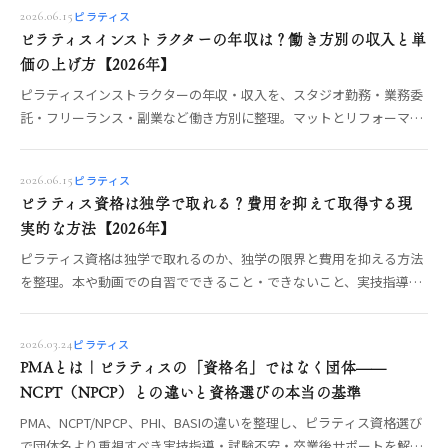
ピラティス
2026.06.15
ピラティスインストラクターの年収は？働き方別の収入と単
価の上げ方【2026年】
ピラティスインストラクターの年収・収入を、スタジオ勤務・業務委
託・フリーランス・副業など働き方別に整理。マットとリフォーマー
で変わる指導単価や、収入を安定させる学び方の考え方を、数字を断
定せず現役目線でOREO編集部が解説します。
ピラティス
2026.06.15
ピラティス資格は独学で取れる？費用を抑えて取得する現
実的な方法【2026年】
ピラティス資格は独学で取れるのか、独学の限界と費用を抑える方法
を整理。本や動画での自習でできること・できないこと、実技指導を
どう補うかを、資格の仕組み（PMA・NCPT・修了資格）とあわせて
OREO編集部が解説します。
ピラティス
2026.03.24
PMAとは｜ピラティスの「資格名」ではなく団体——
NCPT（NPCP）との違いと資格選びの本当の基準
PMA、NCPT/NPCP、PHI、BASIの違いを整理し、ピラティス資格選び
で団体名より重視すべき実技指導・試験不安・卒業後サポートを解説