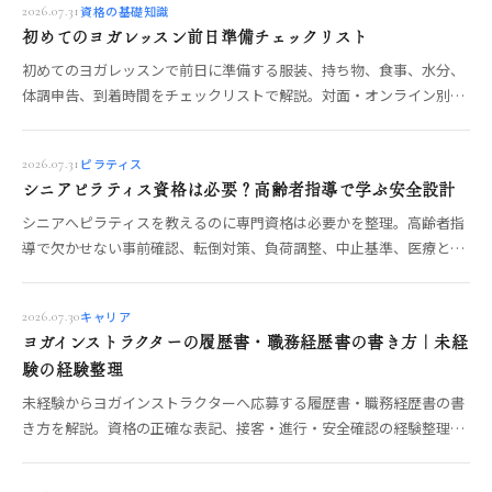
資格の基礎知識
2026.07.31
初めてのヨガレッスン前日準備チェックリスト
初めてのヨガレッスンで前日に準備する服装、持ち物、食事、水分、
体調申告、到着時間をチェックリストで解説。対面・オンライン別の
確認と、当日の不安を減らす流れもわかります。
ピラティス
2026.07.31
シニアピラティス資格は必要？高齢者指導で学ぶ安全設計
シニアへピラティスを教えるのに専門資格は必要かを整理。高齢者指
導で欠かせない事前確認、転倒対策、負荷調整、中止基準、医療との
境界、講座選びを具体的に解説します。
キャリア
2026.07.30
ヨガインストラクターの履歴書・職務経歴書の書き方｜未経
験の経験整理
未経験からヨガインストラクターへ応募する履歴書・職務経歴書の書
き方を解説。資格の正確な表記、接客・進行・安全確認の経験整理、
志望動機、自己PR、提出前チェックを具体化します。