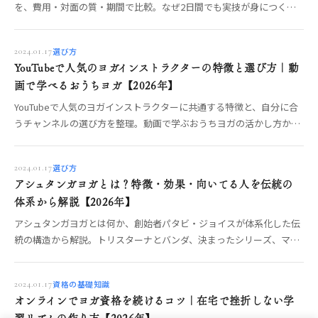
を、費用・対面の質・期間で比較。なぜ2日間でも実技が身につくの
か、地方在住でも対面で取る方法、やってはいけない選び方まで編集
部が整理します。
選び方
2024.01.17
YouTubeで人気のヨガインストラクターの特徴と選び方｜動
画で学べるおうちヨガ【2026年】
YouTubeで人気のヨガインストラクターに共通する特徴と、自分に合
うチャンネルの選び方を整理。動画で学ぶおうちヨガの活かし方か
ら、いつか発信・指導する側になりたい人への一歩まで、OREO編集
部が解説します。
選び方
2024.01.17
アシュタンガヨガとは？特徴・効果・向いてる人を伝統の
体系から解説【2026年】
アシュタンガヨガとは何か、創始者パタビ・ジョイスが体系化した伝
統の構造から解説。トリスターナとバンダ、決まったシリーズ、マイ
ソールとレッドの違い、得られる集中（動く瞑想）、向いている人・
いない人、安全な始め方までOREO編集部がまとめます。
資格の基礎知識
2024.01.17
オンラインでヨガ資格を続けるコツ｜在宅で挫折しない学