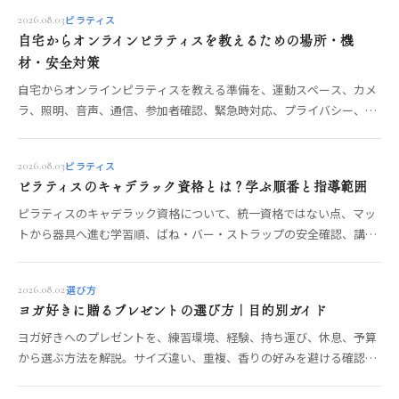
ピラティス
2026.08.03
自宅からオンラインピラティスを教えるための場所・機
材・安全対策
自宅からオンラインピラティスを教える準備を、運動スペース、カメ
ラ、照明、音声、通信、参加者確認、緊急時対応、プライバシー、利
用規約の順に整理します。
ピラティス
2026.08.03
ピラティスのキャデラック資格とは？学ぶ順番と指導範囲
ピラティスのキャデラック資格について、統一資格ではない点、マッ
トから器具へ進む学習順、ばね・バー・ストラップの安全確認、講座
の指導範囲と選び方を整理します。
選び方
2026.08.02
ヨガ好きに贈るプレゼントの選び方｜目的別ガイド
ヨガ好きへのプレゼントを、練習環境、経験、持ち運び、休息、予算
から選ぶ方法を解説。サイズ違い、重複、香りの好みを避ける確認ポ
イントも紹介します。