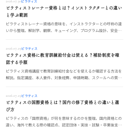
ピラティス
2026.07.30
ピラティストレーナー資格とは？インストラクターとの違い
と学ぶ範囲
ピラティストレーナー資格の意味を、インストラクターとの呼称の違
いから整理。解剖学、観察、キューイング、プログラム設計、安全管
理、マット・マシン指導の学習範囲と講座選びを解説します。
ピラティス
2026.07.29
ピラティス資格に教育訓練給付金は使える？補助制度を確
認する手順
ピラティス資格講座で教育訓練給付金などを使えるか確認する方法を
解説。指定講座、本人要件、対象経費、申請時期、スクールへの質問
を公的情報に沿って整理します。
ピラティス
2026.07.29
ピラティスの国際資格とは？国内の修了資格との違いと選
び方
ピラティスの「国際資格」が何を意味するのかを整理。国内資格との
違い、海外で教える際の確認点、認定団体・実技・試験・卒業後支援