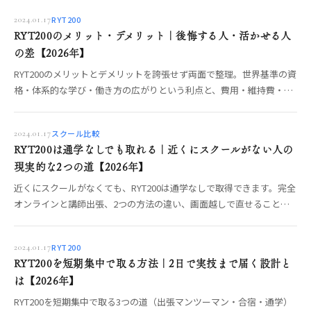
確認すべき強い質問までOREO編集部が整理します。【2026年】
RYT200
2024.01.17
RYT200のメリット・デメリット｜後悔する人・活かせる人
の差【2026年】
RYT200のメリットとデメリットを誇張せず両面で整理。世界基準の資
格・体系的な学び・働き方の広がりという利点と、費用・維持費・取
って終わりのリスクを正直に。デメリットを打ち消して活かす学び方
まで編集部が解説します。
スクール比較
2024.01.17
RYT200は通学なしでも取れる｜近くにスクールがない人の
現実的な2つの道【2026年】
近くにスクールがなくても、RYT200は通学なしで取得できます。完全
オンラインと講師出張、2つの方法の違い、画面越しで直せること・
対面でしか渡せない体感、費用、やってはいけない選び方までOREO
編集部が整理します。
RYT200
2024.01.17
RYT200を短期集中で取る方法｜2日で実技まで届く設計と
は【2026年】
RYT200を短期集中で取る3つの道（出張マンツーマン・合宿・通学）