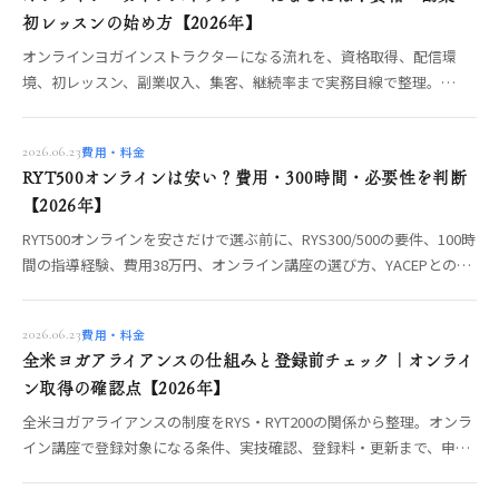
初レッスンの始め方【2026年】
オンラインヨガインストラクターになる流れを、資格取得、配信環
境、初レッスン、副業収入、集客、継続率まで実務目線で整理。
RYT200取得後に自宅から教え始める準備を解説します。
費用・料金
2026.06.23
RYT500オンラインは安い？費用・300時間・必要性を判断
【2026年】
RYT500オンラインを安さだけで選ぶ前に、RYS300/500の要件、100時
間の指導経験、費用38万円、オンライン講座の選び方、YACEPとの違
いを整理。
費用・料金
2026.06.23
全米ヨガアライアンスの仕組みと登録前チェック｜オンライ
ン取得の確認点【2026年】
全米ヨガアライアンスの制度をRYS・RYT200の関係から整理。オンラ
イン講座で登録対象になる条件、実技確認、登録料・更新まで、申請
前に確認すべきポイントをOREO編集部が解説します。