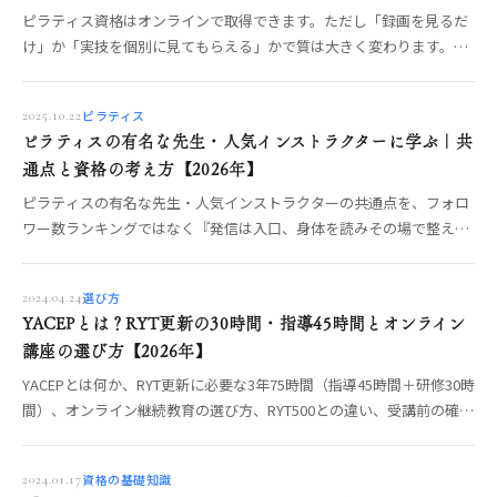
ピラティス資格はオンラインで取得できます。ただし「録画を見るだ
け」か「実技を個別に見てもらえる」かで質は大きく変わります。オ
ンライン受講の3タイプ、実技が身につく講座の条件、向いている
人・向いていない人、比較前の質問リストまでOREO編集部が整理し
ピラティス
2025.10.22
ます。
ピラティスの有名な先生・人気インストラクターに学ぶ｜共
通点と資格の考え方【2026年】
ピラティスの有名な先生・人気インストラクターの共通点を、フォロ
ワー数ランキングではなく『発信は入口、身体を読みその場で整える
指導力が土台』という軸で整理。目指すなら何をどこで学ぶか、見極
めの物差しまでOREO編集部が解説します。
選び方
2024.04.24
YACEPとは？RYT更新の30時間・指導45時間とオンライン
講座の選び方【2026年】
YACEPとは何か、RYT更新に必要な3年75時間（指導45時間＋研修30時
間）、オンライン継続教育の選び方、RYT500との違い、受講前の確認
点を整理。
資格の基礎知識
2024.01.17