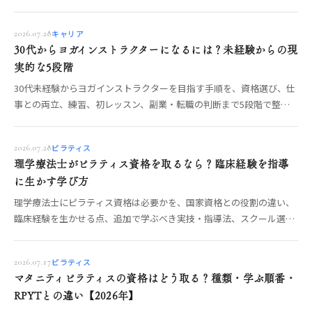
を見極める手順を解説します。
キャリア
2026.07.28
30代からヨガインストラクターになるには？未経験からの現
実的な5段階
30代未経験からヨガインストラクターを目指す手順を、資格選び、仕
事との両立、練習、初レッスン、副業・転職の判断まで5段階で整理
します。無理のない進め方がわかります。
ピラティス
2026.07.28
理学療法士がピラティス資格を取るなら？臨床経験を指導
に生かす学び方
理学療法士にピラティス資格は必要かを、国家資格との役割の違い、
臨床経験を生かせる点、追加で学ぶべき実技・指導法、スクール選び
の確認項目から整理します。
ピラティス
2026.07.17
マタニティピラティスの資格はどう取る？種類・学ぶ順番・
RPYTとの違い【2026年】