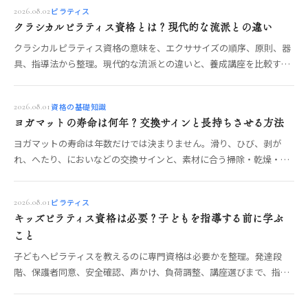
ピラティス
2026.08.02
クラシカルピラティス資格とは？現代的な流派との違い
クラシカルピラティス資格の意味を、エクササイズの順序、原則、器
具、指導法から整理。現代的な流派との違いと、養成講座を比較する
確認項目を解説します。
資格の基礎知識
2026.08.01
ヨガマットの寿命は何年？交換サインと長持ちさせる方法
ヨガマットの寿命は年数だけでは決まりません。滑り、ひび、剥が
れ、へたり、においなどの交換サインと、素材に合う掃除・乾燥・保
管の方法を解説します。
ピラティス
2026.08.01
キッズピラティス資格は必要？子どもを指導する前に学ぶ
こと
子どもへピラティスを教えるのに専門資格は必要かを整理。発達段
階、保護者同意、安全確認、声かけ、負荷調整、講座選びまで、指導
前に学びたい項目を解説します。