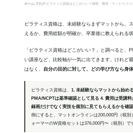
ホーム
›
ブログ
›
ピラティス資格はどこがいい？種類・費用・マット/リフォー
ピラティス資格は、未経験ならまずマットから。ス
えるか、費用総額が明確か、卒業後に教えられる
「ピラティス資格はどこがいい？」と調べると、P
い講座など、比較軸が一気に出てきます。けれど
はなく、
自分の目的に対して、どの学び方なら身
ピラティス資格は、
1. 未経験ならマットから始める
PMA/NCPTは基準確認として見る 4. 費用は受
録画だけでなく実技を個別に見てもらえるかを確
例にすると、マットオンラインは200,000円（税別
ォーマーのW資格セットは376,000円〜（税別）で