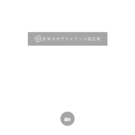
全米ヨガアライアンス認定校
RYT200
短期集中マンツーマンコース
地方でも、働きながらでも。講師が全国どこへでも出張
します
🏡
全国出張対応