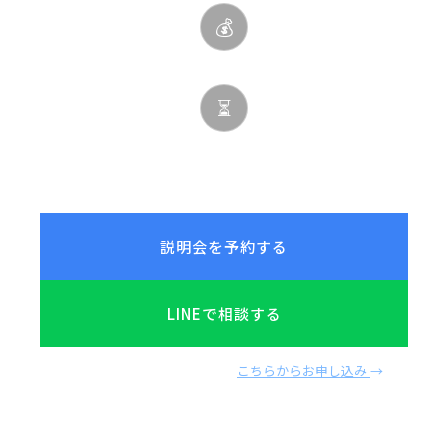
💰
出張費0円
⏳
取得期限なし
説明会を予約する
LINEで相談する
すでに受講を決めている方は
こちらからお申し込み
→