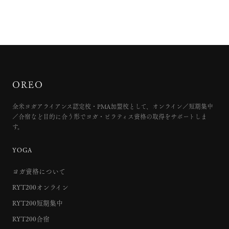
OREO
全米ヨガアライアンス認定校・PMA加盟校として、オンライン／短期集中
／合宿など目的に合う形でヨガ・ピラティス資格の取得をサポートしま
す。
YOGA
ヨガ資格について
RYT200オンライン
RYT200短期集中
RYT200合宿