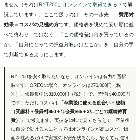
ません（それは
RYT200はオンラインで取得できる？
で解
説しています）。ここで扱うのは、その一歩先——
費用対
効果＝コスパの見極め方
です。価格表を眺めて安い順に並
べて終わり、ではなく、「この価格差は何を買っているの
か」「自分にとっての損益分岐点はどこか」を、自分の手
で判断できるようにします。
RYT200を安く取りたいなら、オンラインは有力な選択
肢です。OREOの場合、オンラインは270,000円（税
別）、短期集中は310,000円（税別）で、差額は40,000円
です。ただしコスパは
「卒業後に使える度合い ÷ 総額
（受講料＋登録料$50＋年会費$65＋3年ごとの継続教育
費）」
で考えます。実技を1対1で見てもらえて、卒業後
に自分で動ける人にとってはオンラインが高コスパ。録
画を眺めるだけで実技の不安が残るなら、安くても"使え