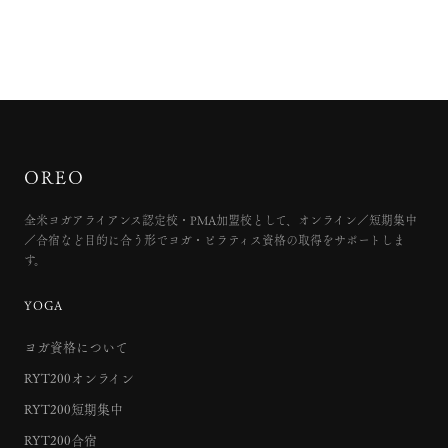
OREO
全米ヨガアライアンス認定校・PMA加盟校として、オンライン／短期集中
／合宿など目的に合う形でヨガ・ピラティス資格の取得をサポートしま
す。
YOGA
ヨガ資格について
RYT200オンライン
RYT200短期集中
RYT200合宿