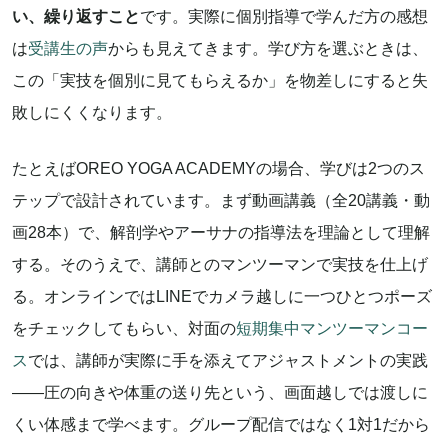
い、繰り返すこと
です。実際に個別指導で学んだ方の感想
は
受講生の声
からも見えてきます。学び方を選ぶときは、
この「実技を個別に見てもらえるか」を物差しにすると失
敗しにくくなります。
たとえばOREO YOGA ACADEMYの場合、学びは2つのス
テップで設計されています。まず動画講義（全20講義・動
画28本）で、解剖学やアーサナの指導法を理論として理解
する。そのうえで、講師とのマンツーマンで実技を仕上げ
る。オンラインではLINEでカメラ越しに一つひとつポーズ
をチェックしてもらい、対面の
短期集中マンツーマンコー
ス
では、講師が実際に手を添えてアジャストメントの実践
——圧の向きや体重の送り先という、画面越しでは渡しに
くい体感まで学べます。グループ配信ではなく1対1だから