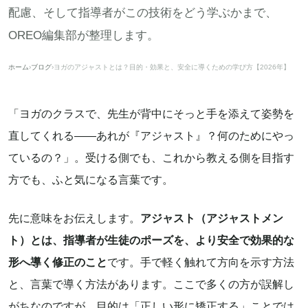
配慮、そして指導者がこの技術をどう学ぶかまで、
OREO編集部が整理します。
ホーム
›
ブログ
›
ヨガのアジャストとは？目的・効果と、安全に導くための学び方【2026年】
「ヨガのクラスで、先生が背中にそっと手を添えて姿勢を
直してくれる——あれが『アジャスト』？何のためにやっ
ているの？」。受ける側でも、これから教える側を目指す
方でも、ふと気になる言葉です。
先に意味をお伝えします。
アジャスト（アジャストメン
ト）とは、指導者が生徒のポーズを、より安全で効果的な
形へ導く修正のこと
です。手で軽く触れて方向を示す方法
と、言葉で導く方法があります。ここで多くの方が誤解し
がちなのですが、目的は「正しい形に矯正する」ことでは