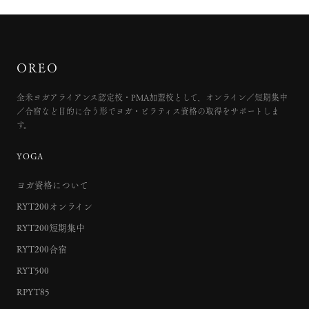
OREO
全米ヨガアライアンス認定校・PMA加盟校として、オンライン／短期集中
／合宿など目的に合う形でヨガ・ピラティス資格の取得をサポートしま
す。
YOGA
ヨガ資格について
RYT200オンライン
RYT200短期集中
RYT200合宿
RYT500
RPYT85