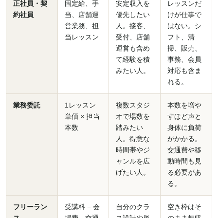
正社員・契
固定給、手
安定収入を
レッスンだ
約社員
当、店舗運
優先したい
けが仕事で
営業務、担
人。接客、
はない。シ
当レッスン
受付、店舗
フト、清
運営も含め
掃、販売、
て経験を積
事務、会員
みたい人。
対応も含ま
れる。
業務委託
1レッスン
複数スタジ
本数を増や
単価 × 担当
オで場数を
すほど声と
本数
踏みたい
身体に負荷
人。得意な
がかかる。
時間帯やジ
交通費や移
ャンルを広
動時間も見
げたい人。
る必要があ
る。
フリーラン
受講料 − 会
自分のクラ
空き枠はそ