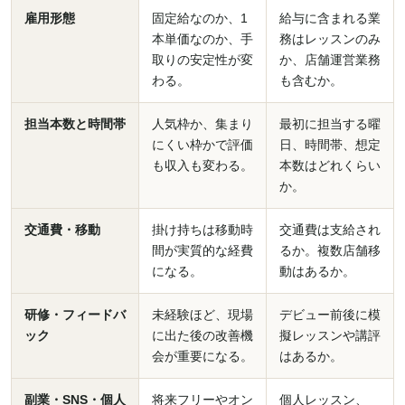
雇用形態
固定給なのか、1
給与に含まれる業
本単価なのか、手
務はレッスンのみ
取りの安定性が変
か、店舗運営業務
わる。
も含むか。
担当本数と時間帯
人気枠か、集まり
最初に担当する曜
にくい枠かで評価
日、時間帯、想定
も収入も変わる。
本数はどれくらい
か。
交通費・移動
掛け持ちは移動時
交通費は支給され
間が実質的な経費
るか。複数店舗移
になる。
動はあるか。
研修・フィードバ
未経験ほど、現場
デビュー前後に模
ック
に出た後の改善機
擬レッスンや講評
会が重要になる。
はあるか。
副業・SNS・個人
将来フリーやオン
個人レッスン、