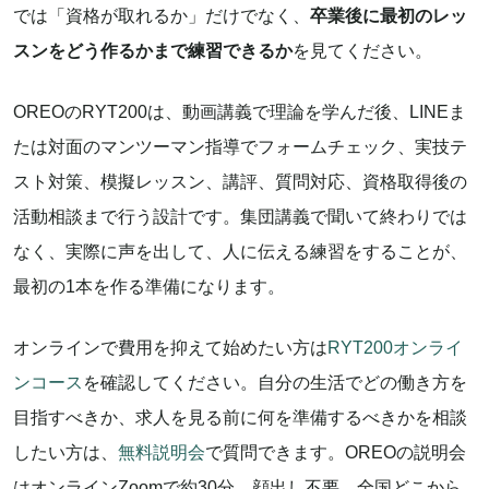
では「資格が取れるか」だけでなく、
卒業後に最初のレッ
スンをどう作るかまで練習できるか
を見てください。
OREOのRYT200は、動画講義で理論を学んだ後、LINEま
たは対面のマンツーマン指導でフォームチェック、実技テ
スト対策、模擬レッスン、講評、質問対応、資格取得後の
活動相談まで行う設計です。集団講義で聞いて終わりでは
なく、実際に声を出して、人に伝える練習をすることが、
最初の1本を作る準備になります。
オンラインで費用を抑えて始めたい方は
RYT200オンライ
ンコース
を確認してください。自分の生活でどの働き方を
目指すべきか、求人を見る前に何を準備するべきかを相談
したい方は、
無料説明会
で質問できます。OREOの説明会
はオンラインZoomで約30分、顔出し不要、全国どこから