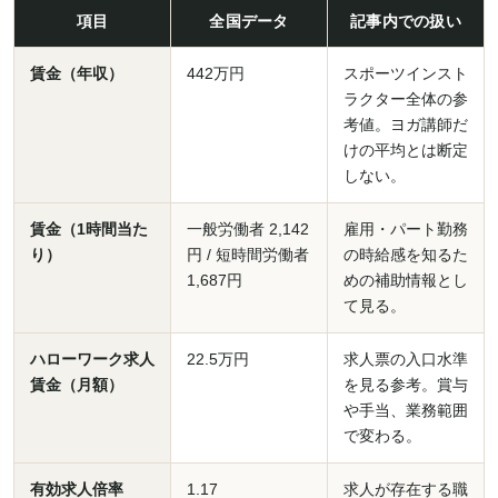
項目
全国データ
記事内での扱い
賃金（年収）
442万円
スポーツインスト
ラクター全体の参
考値。ヨガ講師だ
けの平均とは断定
しない。
賃金（1時間当た
一般労働者 2,142
雇用・パート勤務
り）
円 / 短時間労働者
の時給感を知るた
1,687円
めの補助情報とし
て見る。
ハローワーク求人
22.5万円
求人票の入口水準
賃金（月額）
を見る参考。賞与
や手当、業務範囲
で変わる。
有効求人倍率
1.17
求人が存在する職