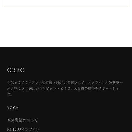
OREO
全米ヨガアライアンス認定校・PMA加盟校として、オンライン／短期集中
／合宿など目的に合う形でヨガ・ピラティス資格の取得をサポートしま
す。
YOGA
ヨガ資格について
RYT200オンライン