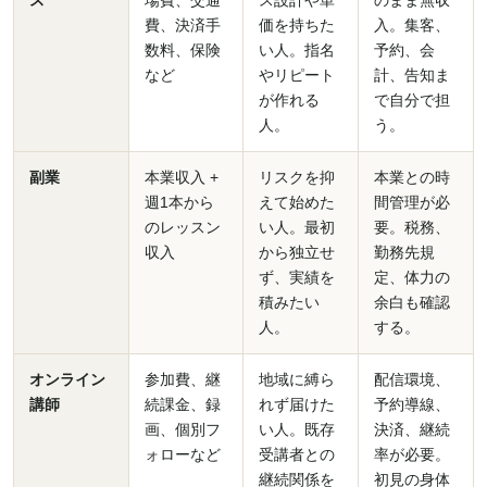
ス
場費、交通
ス設計や単
のまま無収
費、決済手
価を持ちた
入。集客、
数料、保険
い人。指名
予約、会
など
やリピート
計、告知ま
が作れる
で自分で担
人。
う。
副業
本業収入 +
リスクを抑
本業との時
週1本から
えて始めた
間管理が必
のレッスン
い人。最初
要。税務、
収入
から独立せ
勤務先規
ず、実績を
定、体力の
積みたい
余白も確認
人。
する。
オンライン
参加費、継
地域に縛ら
配信環境、
講師
続課金、録
れず届けた
予約導線、
画、個別フ
い人。既存
決済、継続
ォローなど
受講者との
率が必要。
継続関係を
初見の身体