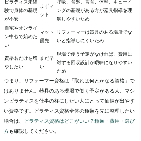
ピラティス未経
呼吸、骨盤、背骨、体幹、キューイ
まずマ
験で身体の基礎
ングの基礎がある方が器具指導を理
ット
が不安
解しやすいため
自宅やオンライ
マット
リフォーマーは器具のある場所でな
ン中心で始めた
優先
いと指導しにくいため
い
現場で使う予定がなければ、費用に
資格名だけを増
まだ早
対する回収設計が曖昧になりやすい
やしたい
い
ため
つまり、リフォーマー資格は「取れば何とかなる資格」で
はありません。器具のある現場で働く予定がある人、マシ
ンピラティスを仕事の柱にしたい人にとって価値が出やす
い資格です。ピラティス資格全体の種類を先に整理したい
場合は、
ピラティス資格はどこがいい？種類・費用・選び
方
も確認してください。