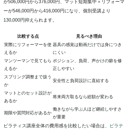
が506,000円から376,000円、マット短期集中＋リフォーマ
ーが546,000円から416,000円になり、個別受講より
130,000円抑えられます。
比較する点
見るべき理由
実際にリフォーマーを使
器具の感覚は動画だけでは身につき
えるか
にくい
マンツーマンで見てもら
ポジション、負荷、声かけの癖を修
えるか
正しやすい
スプリング調整まで扱う
安全性と負荷設計に直結する
か
マットとのセット設計が
将来両方取るなら総額が変わる
あるか
働きながら学ぶ人ほど継続しやすさ
期限や質問対応があるか
が重要
ピラティス講座全体の費用感を比較したい場合は、
ピラテ