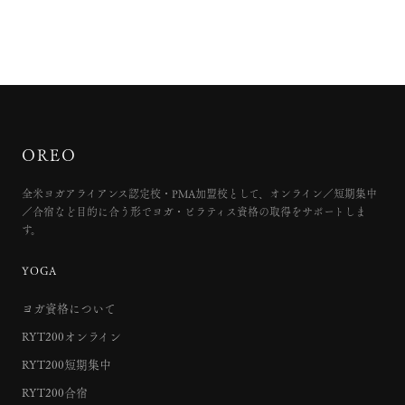
OREO
全米ヨガアライアンス認定校・PMA加盟校として、オンライン／短期集中
／合宿など目的に合う形でヨガ・ピラティス資格の取得をサポートしま
す。
YOGA
ヨガ資格について
RYT200オンライン
RYT200短期集中
RYT200合宿