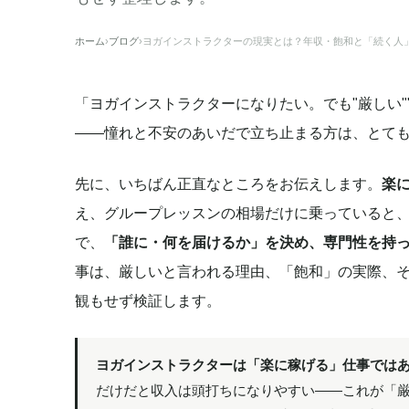
ホーム
›
ブログ
›
ヨガインストラクターの現実とは？年収・飽和と「続く人」
「ヨガインストラクターになりたい。でも"厳しい"
——憧れと不安のあいだで立ち止まる方は、とて
先に、いちばん正直なところをお伝えします。
楽
え、グループレッスンの相場だけに乗っていると
で、
「誰に・何を届けるか」を決め、専門性を持
事は、厳しいと言われる理由、「飽和」の実際、
観もせず検証します。
ヨガインストラクターは「楽に稼げる」仕事では
だけだと収入は頭打ちになりやすい——これが「