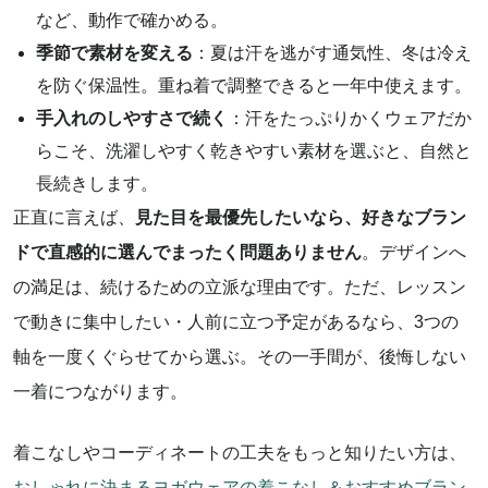
など、動作で確かめる。
季節で素材を変える
：夏は汗を逃がす通気性、冬は冷え
を防ぐ保温性。重ね着で調整できると一年中使えます。
手入れのしやすさで続く
：汗をたっぷりかくウェアだか
らこそ、洗濯しやすく乾きやすい素材を選ぶと、自然と
長続きします。
正直に言えば、
見た目を最優先したいなら、好きなブラン
ドで直感的に選んでまったく問題ありません
。デザインへ
の満足は、続けるための立派な理由です。ただ、レッスン
で動きに集中したい・人前に立つ予定があるなら、3つの
軸を一度くぐらせてから選ぶ。その一手間が、後悔しない
一着につながります。
着こなしやコーディネートの工夫をもっと知りたい方は、
おしゃれに決まるヨガウェアの着こなし＆おすすめブラン