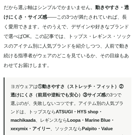
だから選ぶ軸はシンプルでかまいません。
動きやすさ・透
けにくさ・サイズ感
——この3つが満たされていれば、長
く愛用できます。そのうえで、デザインや好きなブランド
で選べばOK。この記事では、トップス・レギンス・ソック
スのアイテム別に人気ブランドを紹介しつつ、人前で動き
続ける指導者がウェアのどこを見ているか、その目線もあ
わせてお届けします。
ヨガウェアは
①動きやすさ（ストレッチ・フィット）②
透けにくさ（前屈や逆転でも安心）③サイズ感
の3つで
選ぶのが、失敗しないコツです。アイテム別の人気ブラ
ンドは、トップスなら
ATSUGI・HYS shop・
machikaada
、レギンスなら
Loopa・Marine Blue・
xexymix・アイリー
、ソックスなら
Palpito・Value