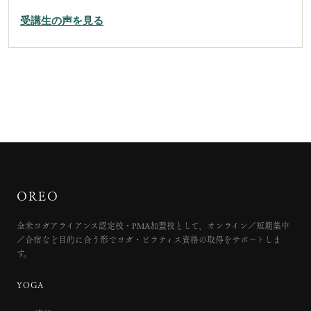
受講生の声を見る
OREO
全米ヨガアライアンス認定校・PMA加盟校として、オンライン／短期集中
／合宿など目的に合う形でヨガ・ピラティス資格の取得をサポートしま
す。
YOGA