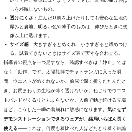
レッチ性。身体にほどよくフィットし、関節の曲げ伸ば
しを邪魔しないもの。
透けにくさ
：屈んだり脚を上げたりしても安心な生地の
厚みと裏地。明るい色や薄手のものは、伸びたときに想
像以上に透けます。
サイズ感
：大きすぎるとめくれ、小さすぎると締めつけ
る。試着できないときはサイズ表で実寸を合わせる。
指導者の視点を一つ足すなら、確認すべきは「静止」では
なく「動作」です。太陽礼拝でチャトランガに入った瞬
間、ウエストがめくれないか。前屈で深く折りたたんだと
き、お尻まわりの生地が薄く透けないか。ねじりでウエス
トバンドがくるりと丸まらないか。人前で動き続ける立場
ほど、こうした一瞬の着崩れに敏感になります。
気にせず
デモンストレーションできるウェアが、結局いちばん長く
使える
——これは、何度も着比べた人ほどたどり着く結論