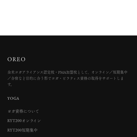
OREO
全米ヨガアライアンス認定校・PMA加盟校として、オンライン／短期集中
／合宿など目的に合う形でヨガ・ピラティス資格の取得をサポートしま
す。
YOGA
ヨガ資格について
RYT200オンライン
RYT200短期集中