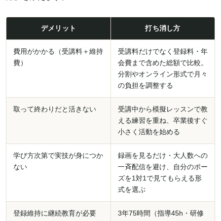
デメリット
打ち消し方
費用がかかる（受講料＋維持
受講料だけでなく登録料・年
費）
会費まで含めた総額で比較。
分割やオンライン形式で月々
の負担を調整する
取って終わりだと活きない
受講中から模擬レッスンで教
える練習を重ね、卒業後すぐ
小さく活動を始める
学び方次第で実技が身につか
録画を見るだけ・大人数への
ない
一斉配信を避け、自分のポー
ズを1対1で見てもらえる形
式を選ぶ
登録維持に継続教育が必要
3年75時間（指導45h・研修