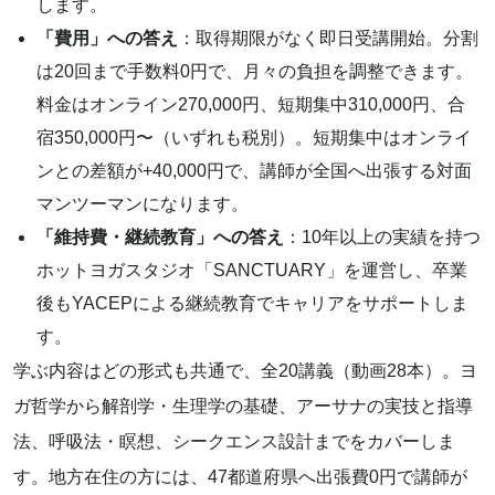
します。
「費用」への答え
：取得期限がなく即日受講開始。分割
は20回まで手数料0円で、月々の負担を調整できます。
料金はオンライン270,000円、短期集中310,000円、合
宿350,000円〜（いずれも税別）。短期集中はオンライ
ンとの差額が+40,000円で、講師が全国へ出張する対面
マンツーマンになります。
「維持費・継続教育」への答え
：10年以上の実績を持つ
ホットヨガスタジオ「SANCTUARY」を運営し、卒業
後もYACEPによる継続教育でキャリアをサポートしま
す。
学ぶ内容はどの形式も共通で、全20講義（動画28本）。ヨ
ガ哲学から解剖学・生理学の基礎、アーサナの実技と指導
法、呼吸法・瞑想、シークエンス設計までをカバーしま
す。地方在住の方には、47都道府県へ出張費0円で講師が