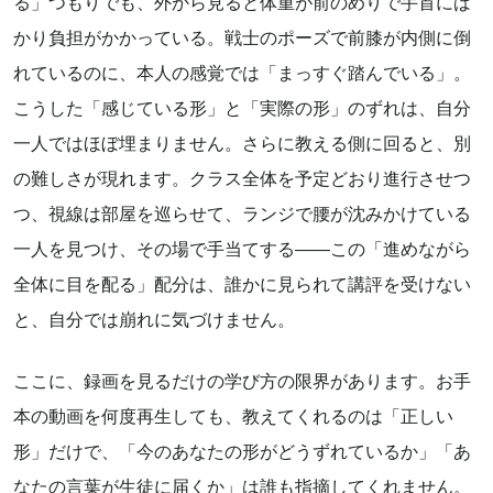
る」つもりでも、外から見ると体重が前のめりで手首にば
かり負担がかかっている。戦士のポーズで前膝が内側に倒
れているのに、本人の感覚では「まっすぐ踏んでいる」。
こうした「感じている形」と「実際の形」のずれは、自分
一人ではほぼ埋まりません。さらに教える側に回ると、別
の難しさが現れます。クラス全体を予定どおり進行させつ
つ、視線は部屋を巡らせて、ランジで腰が沈みかけている
一人を見つけ、その場で手当てする——この「進めながら
全体に目を配る」配分は、誰かに見られて講評を受けない
と、自分では崩れに気づけません。
ここに、録画を見るだけの学び方の限界があります。お手
本の動画を何度再生しても、教えてくれるのは「正しい
形」だけで、「今のあなたの形がどうずれているか」「あ
なたの言葉が生徒に届くか」は誰も指摘してくれません。