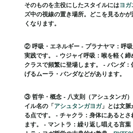
そのものを主役にしたスタイルには
ヨガ
ズ中の視線の置き場所。どこを見るかが
くなります。
② 呼吸・エネルギー -
プラナヤマ
：呼吸
実践です。 -
ウジャイ呼吸
：喉を軽く締
クラスで頻繁に登場します。 -
バンダ
：
げるムーラ・バンダなどがあります。
③ 哲学・概念 -
八支則（アシュタンガ）
イル名の「
アシュタンガヨガ
」とは文脈
る点です。 -
チャクラ
：身体にあるとさ
ます。 -
マントラ
：繰り返し唱える言葉