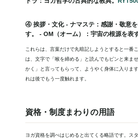
トラ
：ヨガ哲学の古典的な教典。
RYT50
④ 挨拶・文化 -
ナマステ
：感謝・敬意を
す。 -
OM（オーム）
：宇宙の根源を表
これらは、言葉だけで丸暗記しようとすると一番
は、文字で「喉を締める」と読んでもピンと来ま
かく」と言ってもらって、ようやく身体に入りま
れは後でもう一度触れます。
資格・制度まわりの用語
ヨガ資格を調べはじめると出てくる略語です。ス