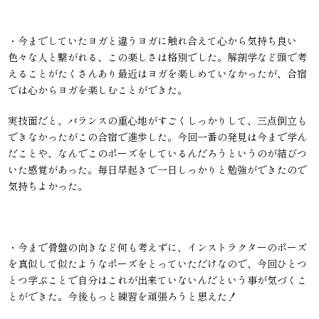
・
今までしていたヨガと違うヨガに触れ合えて心から気持ち良い
色々な人と繋がれる、この楽しさは格別でした。解剖学など頭で考
えることがたくさんあり最近はヨガを楽しめていなかったが、合宿
では心からヨガを楽しむことができた。
実技面だと、バランスの重心地がすごくしっかりして、三点倒立も
できなかったがこの合宿で進歩した。今回一番の発見は今まで学ん
だことや、なんでこのポーズをしているんだろうというのが結びつ
いた感覚があった。毎日早起きで一日しっかりと勉強ができたので
気持ちよかった。
・今まで骨盤の向きなど何も考えずに、インストラクターのポーズ
を真似して似たようなポーズをとっていただけなので、今回ひとつ
とつ学ぶことで自分はこれが出来ていないんだという事が気づくこ
とができた。今後もっと練習を頑張ろうと思えた！