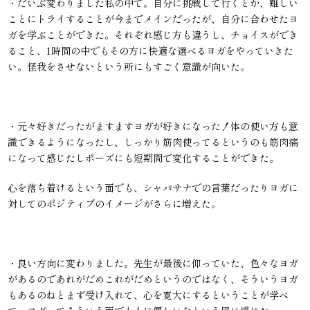
・だいぶ変わりました私の中で。自分に挑戦して行くとか、難しい
ことにトライすることが今までメインだったが、自分に合わせたヨ
ガを学ぶことができた。それぞれ感じ方も違うし、チョイスができ
ること、1時間の中でもその方に快適な選べるヨガをやっていきた
い。怪我をさせないという所にもすごく意識が向いた。
・元々好きだったがますますヨガが好きになった！体の使い方も意
識できるようになったし、しっかり筋肉使ってるというのも筋肉痛
になって感じたしポーズにも短期間で変化することができた。
心を落ち着けるという面でも、シャバサナでの言葉だったりヨガに
対してのポジティブのイメージがさらに増えた。
・良い方向に変わりました。先生が最後に仰っていた、色々なヨガ
があるのであれがだめこれがだめというのではなく、そういうヨガ
もあるのねとまず受け入れて、心を寛大にするということが学べ