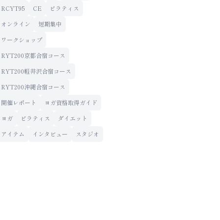
RCYT95
CE
ピラティス
オンライン
短期集中
ワークショップ
RYT200京都合宿コース
RYT200軽井沢合宿コース
RYT200沖縄合宿コース
開催レポート
ヨガ資格取得ガイド
ヨガ
ピラティス
ダイエット
アイテム
インタビュー
スタジオ