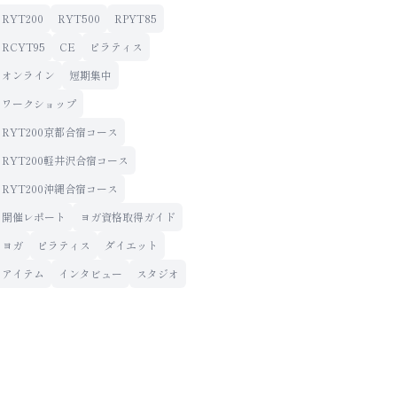
RYT200
RYT500
RPYT85
RCYT95
CE
ピラティス
オンライン
短期集中
ワークショップ
RYT200京都合宿コース
RYT200軽井沢合宿コース
RYT200沖縄合宿コース
開催レポート
ヨガ資格取得ガイド
ヨガ
ピラティス
ダイエット
アイテム
インタビュー
スタジオ