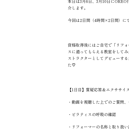
本日は3月6日、3月10日にOR
介します。
今回は2日間（4時間×2日間）に
資格取得後にはご自宅で「リフォ
スに通ってもらえる教室をしてみ
ストラクターとしてデビューする
た♡
【1日目】質疑応答＆エクササイ
・動画を視聴した上でのご質問、
・ピラティスの呼吸の確認
・リフォーマーの名称と取り扱い