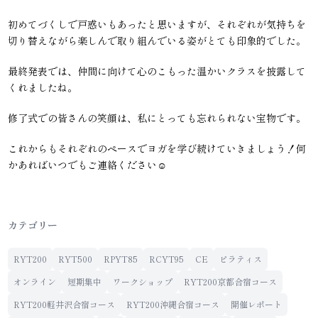
初めてづくしで戸惑いもあったと思いますが、それぞれが気持ちを
切り替えながら楽しんで取り組んでいる姿がとても印象的でした。
最終発表では、仲間に向けて心のこもった温かいクラスを披露して
くれましたね。
修了式での皆さんの笑顔は、私にとっても忘れられない宝物です。
これからもそれぞれのペースでヨガを学び続けていきましょう！何
かあればいつでもご連絡ください☺️
カテゴリー
RYT200
RYT500
RPYT85
RCYT95
CE
ピラティス
オンライン
短期集中
ワークショップ
RYT200京都合宿コース
RYT200軽井沢合宿コース
RYT200沖縄合宿コース
開催レポート