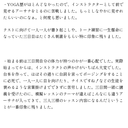
・YOGA歴がほとんどなかったので、インストラクターとして前で
見せるアーサナをとるのに苦戦しました。もっとしなやかに見せれ
たらいいのになぁ。と何度も思いました。
テストに向けて一人一人が書き起こしや、トーク練習に一生懸命に
なっていた三日目はたくさん刺激をもらい特に印象に残りました。
・始まる前は三日間自分の体力が持つのかが一番心配でした。実際
始まってからは、インストラクトの声かけがいちばん大変でした。
台本を作って、ほぼその通りに台詞を言ってポージングをすること
に必死で、一人一人に目を向けたり、ナイスですね！などの生徒を
褒めるような言葉掛けまでできずに苦労しました。三日間一緒に講
義を受けたのに、模擬レッスンのテーマが違えばこんなにも違うア
ーサナが入ってきて、三人三様のレッスン内容になるんだというこ
とが一番印象に残りました。