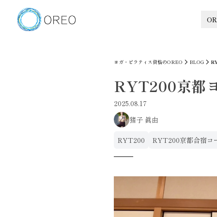
OR
ヨガ・ピラティス資格のOREO
BLOG
R
RYT200京都
2025.08.17
猪子 眞由
RYT200
RYT200京都合宿コ