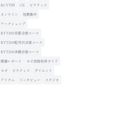
RCYT95
CE
ピラティス
オンライン
短期集中
ワークショップ
RYT200京都合宿コース
RYT200軽井沢合宿コース
RYT200沖縄合宿コース
開催レポート
ヨガ資格取得ガイド
ヨガ
ピラティス
ダイエット
アイテム
インタビュー
スタジオ