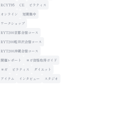
RCYT95
CE
ピラティス
オンライン
短期集中
ワークショップ
RYT200京都合宿コース
RYT200軽井沢合宿コース
RYT200沖縄合宿コース
開催レポート
ヨガ資格取得ガイド
ヨガ
ピラティス
ダイエット
アイテム
インタビュー
スタジオ