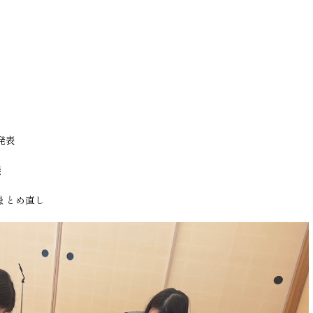
発表
義
まとめ直し