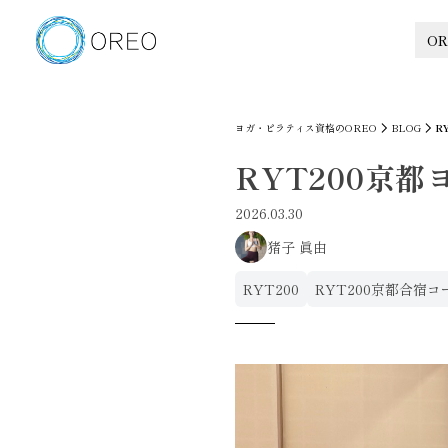
OR
ヨガ・ピラティス資格のOREO
BLOG
R
RYT200京都
2026.03.30
猪子 眞由
RYT200
RYT200京都合宿コ