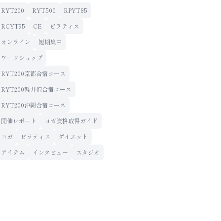
RYT200
RYT500
RPYT85
RCYT95
CE
ピラティス
オンライン
短期集中
ワークショップ
RYT200京都合宿コース
RYT200軽井沢合宿コース
RYT200沖縄合宿コース
開催レポート
ヨガ資格取得ガイド
ヨガ
ピラティス
ダイエット
アイテム
インタビュー
スタジオ