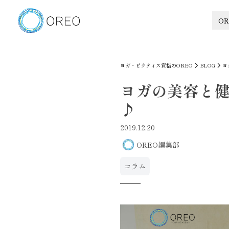
OR
ヨガ・ピラティス資格のOREO
BLOG
ヨ
ヨガの美容と健
♪
2019.12.20
OREO編集部
コラム