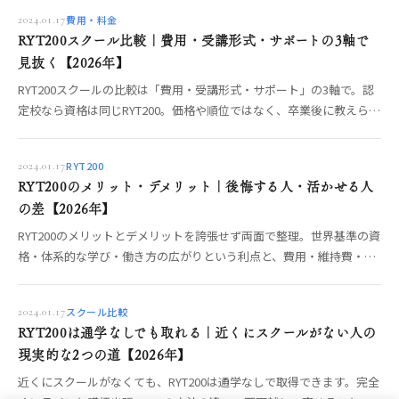
費用・料金
2024.01.17
RYT200スクール比較｜費用・受講形式・サポートの3軸で
見抜く【2026年】
RYT200スクールの比較は「費用・受講形式・サポート」の3軸で。認
定校なら資格は同じRYT200。価格や順位ではなく、卒業後に教えられ
るかを分ける3軸の中身と、オンライン／短期集中／合宿の選び方、
確認すべき強い質問までOREO編集部が整理します。【2026年】
RYT200
2024.01.17
RYT200のメリット・デメリット｜後悔する人・活かせる人
の差【2026年】
RYT200のメリットとデメリットを誇張せず両面で整理。世界基準の資
格・体系的な学び・働き方の広がりという利点と、費用・維持費・取
って終わりのリスクを正直に。デメリットを打ち消して活かす学び方
まで編集部が解説します。
スクール比較
2024.01.17
RYT200は通学なしでも取れる｜近くにスクールがない人の
現実的な2つの道【2026年】
近くにスクールがなくても、RYT200は通学なしで取得できます。完全