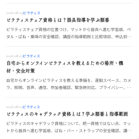
負担を減らす運用も整理します。
ピラティス
2026.08.04
ピラティスチェア資格とは？器具指導を学ぶ順番
ピラティスチェア資格の位置づけ、マットから器具へ進む学習順、ペ
ダル・ばね・乗降の安全確認、講座の指導範囲と比較項目、申込前の
確認点を整理します。
ピラティス
2026.08.03
自宅からオンラインピラティスを教えるための場所・機
材・安全対策
自宅からオンラインピラティスを教える準備を、運動スペース、カメ
ラ、照明、音声、通信、参加者確認、緊急時対応、プライバシー、利
用規約の順に整理します。
ピラティス
2026.08.03
ピラティスのキャデラック資格とは？学ぶ順番と指導範囲
ピラティスのキャデラック資格について、統一資格ではない点、マッ
トから器具へ進む学習順、ばね・バー・ストラップの安全確認、講座
の指導範囲と選び方を整理します。