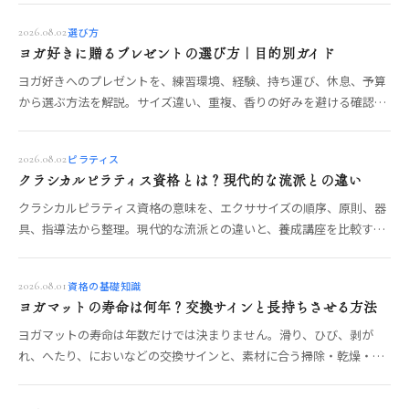
選び方
2026.08.02
ヨガ好きに贈るプレゼントの選び方｜目的別ガイド
ヨガ好きへのプレゼントを、練習環境、経験、持ち運び、休息、予算
から選ぶ方法を解説。サイズ違い、重複、香りの好みを避ける確認ポ
イントも紹介します。
ピラティス
2026.08.02
クラシカルピラティス資格とは？現代的な流派との違い
クラシカルピラティス資格の意味を、エクササイズの順序、原則、器
具、指導法から整理。現代的な流派との違いと、養成講座を比較する
確認項目を解説します。
資格の基礎知識
2026.08.01
ヨガマットの寿命は何年？交換サインと長持ちさせる方法
ヨガマットの寿命は年数だけでは決まりません。滑り、ひび、剥が
れ、へたり、においなどの交換サインと、素材に合う掃除・乾燥・保
管の方法を解説します。