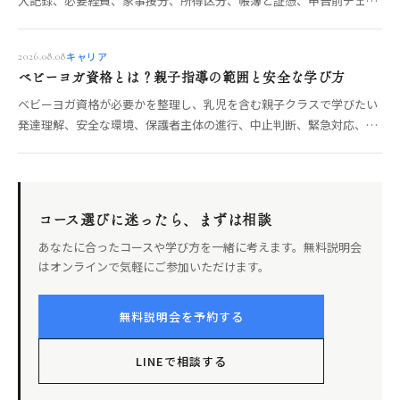
入記録、必要経費、家事按分、所得区分、帳簿と証憑、申告前チェッ
クに分けて解説します。
キャリア
2026.08.08
ベビーヨガ資格とは？親子指導の範囲と安全な学び方
ベビーヨガ資格が必要かを整理し、乳児を含む親子クラスで学びたい
発達理解、安全な環境、保護者主体の進行、中止判断、緊急対応、実
技評価、講座選びの確認軸まで解説します。
コース選びに迷ったら、まずは相談
あなたに合ったコースや学び方を一緒に考えます。無料説明会
はオンラインで気軽にご参加いただけます。
無料説明会を予約する
LINEで相談する