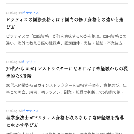
を公的情報に沿って整理します。
ピラティス
2026.07.29
ピラティスの国際資格とは？国内の修了資格との違いと選
び方
ピラティスの「国際資格」が何を意味するのかを整理。国内資格との
違い、海外で教える際の確認点、認定団体・実技・試験・卒業後支援
を見極める手順を解説します。
キャリア
2026.07.28
30代からヨガインストラクターになるには？未経験からの現
実的な5段階
30代未経験からヨガインストラクターを目指す手順を、資格選び、仕
事との両立、練習、初レッスン、副業・転職の判断まで5段階で整理
します。無理のない進め方がわかります。
ピラティス
2026.07.28
理学療法士がピラティス資格を取るなら？臨床経験を指導
に生かす学び方