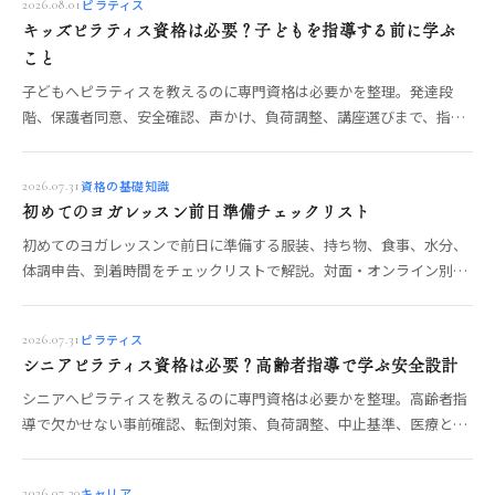
ピラティス
2026.08.01
キッズピラティス資格は必要？子どもを指導する前に学ぶ
こと
子どもへピラティスを教えるのに専門資格は必要かを整理。発達段
階、保護者同意、安全確認、声かけ、負荷調整、講座選びまで、指導
前に学びたい項目を解説します。
資格の基礎知識
2026.07.31
初めてのヨガレッスン前日準備チェックリスト
初めてのヨガレッスンで前日に準備する服装、持ち物、食事、水分、
体調申告、到着時間をチェックリストで解説。対面・オンライン別の
確認と、当日の不安を減らす流れもわかります。
ピラティス
2026.07.31
シニアピラティス資格は必要？高齢者指導で学ぶ安全設計
シニアへピラティスを教えるのに専門資格は必要かを整理。高齢者指
導で欠かせない事前確認、転倒対策、負荷調整、中止基準、医療との
境界、講座選びを具体的に解説します。
キャリア
2026.07.30