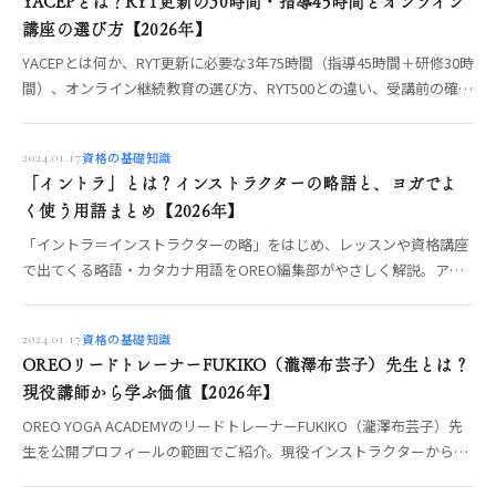
YACEPとは？RYT更新の30時間・指導45時間とオンライン
講座の選び方【2026年】
YACEPとは何か、RYT更新に必要な3年75時間（指導45時間＋研修30時
間）、オンライン継続教育の選び方、RYT500との違い、受講前の確認
点を整理。
資格の基礎知識
2024.01.17
「イントラ」とは？インストラクターの略語と、ヨガでよ
く使う用語まとめ【2026年】
「イントラ＝インストラクターの略」をはじめ、レッスンや資格講座
で出てくる略語・カタカナ用語をOREO編集部がやさしく解説。アー
サナ・プラナヤマ・ヴィンヤサなどヨガの基礎用語まで、意味が分か
れば学びはスムーズに。
資格の基礎知識
2024.01.17
OREOリードトレーナーFUKIKO（瀧澤布芸子）先生とは？
現役講師から学ぶ価値【2026年】
OREO YOGA ACADEMYのリードトレーナーFUKIKO（瀧澤布芸子）先
生を公開プロフィールの範囲でご紹介。現役インストラクターから直
接学ぶ価値と、先生に会える機会まで編集部が整理します。