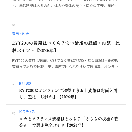
す。年齢制限はあるのか、体力や身体の硬さ・両立の不安、年代だ
からこその指導の強み、無理なく続く受講形式の選び方、やっては
いけない始め方までOREO編集部が解説します。
03
費用・料金
RYT200の費用はいくら？安い講座の総額・内訳・比
較ポイント【2026年】
RYT200の費用は受講料だけでなく登録料$50・年会費$65・継続教
育費まで総額で比較。安い講座で削られやすい実技指導、オンライ
ン・対面・合宿の違いを整理します。
RYT200
04
RYT200はオンラインで取得できる｜資格は対面と同
じ、差は「1対1か」【2026年】
ピラティス
05
ヨガとピラティス資格はどっち？「どちらの現場が自
分か」で選ぶ完全ガイド【2026年】