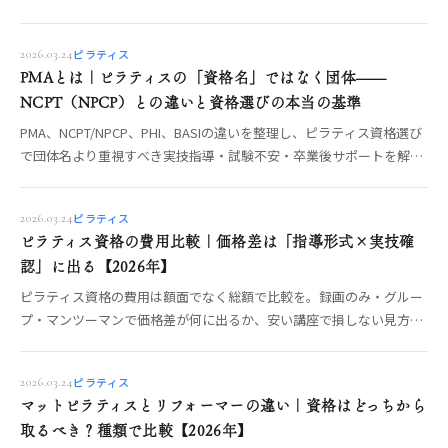
どう補うかを、資格の仕組み（PMA・NCPT・修了資格）とあわせて
OREO編集部が解説します。
ピラティス
2026.03.24
PMAとは｜ピラティスの「資格名」ではなく団体——
NCPT（NPCP）との違いと資格選びの本当の基準
PMA、NCPT/NPCP、PHI、BASIの違いを整理し、ピラティス資格選び
で団体名より重視すべき実技指導・試験不安・卒業後サポートを解説
します。
ピラティス
2026.03.24
ピラティス資格の費用比較｜価格差は「指導形式×実技確
認」に出る【2026年】
ピラティス資格の費用は額面でなく総額で比較を。録画のみ・グルー
プ・マンツーマンで価格差が何に出るか、安い講座で損しない見方、
実技確認と質問体制の確認ポイント、OREOで確認できる受講形式ま
でOREO編集部が整理します。
ピラティス
2026.03.24
マットピラティスとリフォーマーの違い｜資格はどっちから
取るべき？種類で比較【2026年】