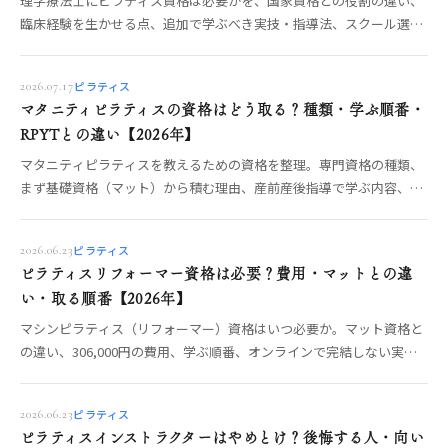
理学療法士にピラティス資格は必要かを、国家資格との役割の違い、
臨床経験を生かせる点、追加で学ぶべき実技・指導法、スクール選び
の確認項目から整理します。
ピラティス
2026.07.17
マタニティピラティスの資格はどう取る？種類・学ぶ順番・
RPYTとの違い【2026年】
マタニティピラティスを教えるための資格を整理。専門資格の種類、
まず基礎資格（マット）から積む理由、産前産後指導で学ぶ内容、ヨ
ガ側のRPYTとの違いまで、OREO編集部が制度から解説します。
ピラティス
2026.06.23
ピラティスリフォーマー資格は必要？費用・マットとの違
い・取る順番【2026年】
マシンピラティス（リフォーマー）資格はいつ必要か。マット資格と
の違い、306,000円の費用、学ぶ順番、オンラインで完結しない実
技、仕事につなげる判断基準を整理。
ピラティス
2026.06.23
ピラティスインストラクターはやめとけ？後悔する人・向い