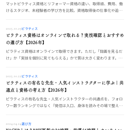
マットピラティス資格とリフォーマー資格の違い、取得順、費用、働
けるスタジオ、未経験者の学び方を比較。資格取得後の仕事化や追加
取得の判断まで整理します。
ピラティス
2025.10.29
ピラティス資格はオンラインで取れる？実技確認とおすすめ
の選び方【2026年】
ピラティス資格はオンラインで取得できます。ただし「録画を見るだ
け」か「実技を個別に見てもらえる」かで質は大きく変わります。オ
ンライン受講の3タイプ、実技が身につく講座の条件、向いている
人・向いていない人、比較前の質問リストまでOREO編集部が整理し
ピラティス
2025.10.22
ます。
ピラティスの有名な先生・人気インストラクターに学ぶ｜共
通点と資格の考え方【2026年】
ピラティスの有名な先生・人気インストラクターの共通点を、フォロ
ワー数ランキングではなく『発信は入口、身体を読みその場で整える
指導力が土台』という軸で整理。目指すなら何をどこで学ぶか、見極
めの物差しまでOREO編集部が解説します。
選び方
2024.04.24