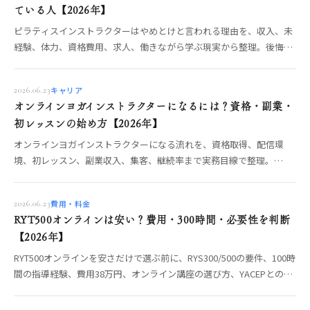
ている人【2026年】
ピラティスインストラクターはやめとけと言われる理由を、収入、未
経験、体力、資格費用、求人、働きながら学ぶ現実から整理。後悔し
ない条件を解説。
キャリア
2026.06.23
オンラインヨガインストラクターになるには？資格・副業・
初レッスンの始め方【2026年】
オンラインヨガインストラクターになる流れを、資格取得、配信環
境、初レッスン、副業収入、集客、継続率まで実務目線で整理。
RYT200取得後に自宅から教え始める準備を解説します。
費用・料金
2026.06.23
RYT500オンラインは安い？費用・300時間・必要性を判断
【2026年】
RYT500オンラインを安さだけで選ぶ前に、RYS300/500の要件、100時
間の指導経験、費用38万円、オンライン講座の選び方、YACEPとの違
いを整理。