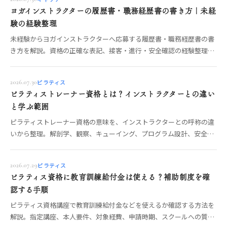
ヨガインストラクターの履歴書・職務経歴書の書き方｜未経
験の経験整理
未経験からヨガインストラクターへ応募する履歴書・職務経歴書の書
き方を解説。資格の正確な表記、接客・進行・安全確認の経験整理、
志望動機、自己PR、提出前チェックを具体化します。
ピラティス
2026.07.30
ピラティストレーナー資格とは？インストラクターとの違い
と学ぶ範囲
ピラティストレーナー資格の意味を、インストラクターとの呼称の違
いから整理。解剖学、観察、キューイング、プログラム設計、安全管
理、マット・マシン指導の学習範囲と講座選びを解説します。
ピラティス
2026.07.29
ピラティス資格に教育訓練給付金は使える？補助制度を確
認する手順
ピラティス資格講座で教育訓練給付金などを使えるか確認する方法を
解説。指定講座、本人要件、対象経費、申請時期、スクールへの質問