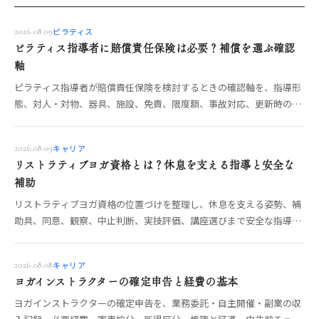
ピラティス
2026.08.09
ピラティス指導者に賠償責任保険は必要？補償を選ぶ確認
軸
ピラティス指導者が賠償責任保険を検討するときの確認軸を、指導形
態、対人・対物、器具、施設、免責、限度額、事故対応、更新時の見
直しまで具体的に整理します。
キャリア
2026.08.09
リストラティブヨガ資格とは？休息を支える指導と安全な
補助
リストラティブヨガ資格の位置づけを整理し、休息を支える姿勢、補
助具、同意、観察、中止判断、実技評価、講座選びまで安全な指導の
確認軸を解説します。
キャリア
2026.08.08
ヨガインストラクターの確定申告と経費の基本
ヨガインストラクターの確定申告を、業務委託・自主開催・副業の収