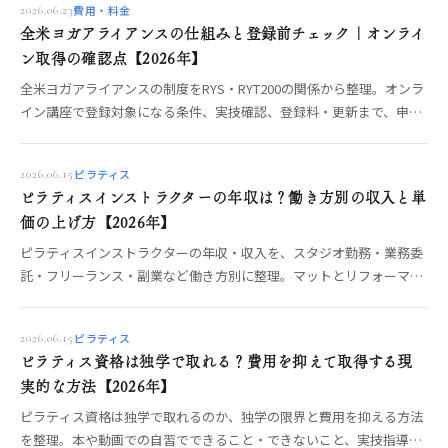
費用・料金
2026.06.23
全米ヨガアライアンスの仕組みと登録前チェック｜オンライ
ン取得の確認点【2026年】
全米ヨガアライアンスの制度をRYS・RYT200の関係から整理。オンラ
イン講座で登録対象になる条件、実技確認、登録料・更新まで、申請
前に確認すべきポイントをOREO編集部が解説します。
ピラティス
2026.06.15
ピラティスインストラクターの年収は？働き方別の収入と単
価の上げ方【2026年】
ピラティスインストラクターの年収・収入を、スタジオ勤務・業務委
託・フリーランス・副業など働き方別に整理。マットとリフォーマー
で変わる指導単価や、収入を安定させる学び方の考え方を、数字を断
定せず現役目線でOREO編集部が解説します。
ピラティス
2026.06.15
ピラティス資格は独学で取れる？費用を抑えて取得する現
実的な方法【2026年】
ピラティス資格は独学で取れるのか、独学の限界と費用を抑える方法
を整理。本や動画での自習でできること・できないこと、実技指導を