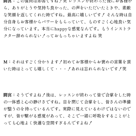
間宮：
この質問は即答ですね！笑 レッスンが終わった後にお客様か
ら、ありがとうや気持ち良かった、の声をいただいたときや、素敵
な笑顔を返してくれた時ですね。最高に嬉しいです！ そんな時は自
分自身もお客様からパワーをもらっていて、ものすごく心地良い気
分になっています。本当にhappyな感覚なんです。もうインストラ
クター辞められない！っておもっちゃいますよね 笑
M：
それはすごく分かります！初めてお客様からお褒めの言葉を頂
いた時はとっても嬉しくて・・・！あれは忘れられないです！笑
間宮：
そうですよね！後は、レッスンが終わって皆で合掌をした時
の一体感と心の静けさですね。目を閉じて合掌をし、皆さんの準備
が整うのを待っているんです。実際に見えているわけではないので
すが、皆が繋がる感覚があって、そこで一緒に呼吸をすることがと
っても心地よく快適な空間すぎるんですよね！