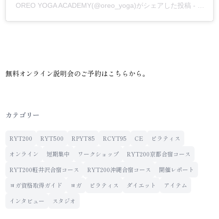
OREO YOGA ACADEMY
(@oreo_yoga)がシェアした投稿 -
2020
無料オンライン説明会のご予約は
こちら
から。
カテゴリー
RYT200
RYT500
RPYT85
RCYT95
CE
ピラティス
オンライン
短期集中
ワークショップ
RYT200京都合宿コース
RYT200軽井沢合宿コース
RYT200沖縄合宿コース
開催レポート
ヨガ資格取得ガイド
ヨガ
ピラティス
ダイエット
アイテム
インタビュー
スタジオ