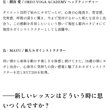
左：間宮 愛 / OREO YOGA ACADEMY ヘッドティーチャー
ダイエット目的で始めたヨガだったが、心身の心地良さ、安定感、
充実感、呼吸の深さに驚き、今まで気付けなかった新たな自分と出
会う。この感動を共有したいという想いで現在も都内スタジオにて
現役ヨガインストラクターとしても活躍中。
右：MAYU / 新人ヨガインストラクター
幼い頃から身体を動かす楽しさを体感し続けてきた。18歳の頃にヨ
ガと出会い、心身共に気持ちの良い感覚に魅了されヨガインストラ
クターを志しRYT200を取得。
――新しいレッスンはどういう時に思
いつくんですか？