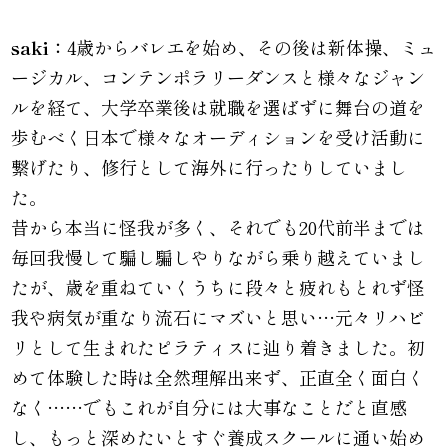
saki：
4歳からバレエを始め、その後は新体操、ミュ
ージカル、コンテンポラリーダンスと様々なジャン
ルを経て、大学卒業後は就職を選ばずに舞台の道を
歩むべく日本で様々なオーディションを受け活動に
繋げたり、修行として海外に行ったりしていまし
た。
昔から本当に怪我が多く、それでも20代前半までは
毎回我慢して騙し騙しやりながら乗り越えていまし
たが、歳を重ねていくうちに段々と疲れもとれず怪
我や病気が重なり流石にマズいと思い…元々リハビ
リとして生まれたピラティスに辿り着きました。初
めて体験した時は全然理解出来ず、正直全く面白く
なく……でもこれが自分には大事なことだと直感
し、もっと深めたいとすぐ養成スクールに通い始め