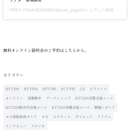
OREO YOGA ACADEMY
(@oreo_yoga)がシェアした投稿 -
2020
無料オンライン説明会のご予約は
こちら
から。
カテゴリー
RYT200
RYT500
RPYT85
RCYT95
CE
ピラティス
オンライン
短期集中
ワークショップ
RYT200京都合宿コース
RYT200軽井沢合宿コース
RYT200沖縄合宿コース
開催レポート
ヨガ資格取得ガイド
ヨガ
ピラティス
ダイエット
アイテム
インタビュー
スタジオ