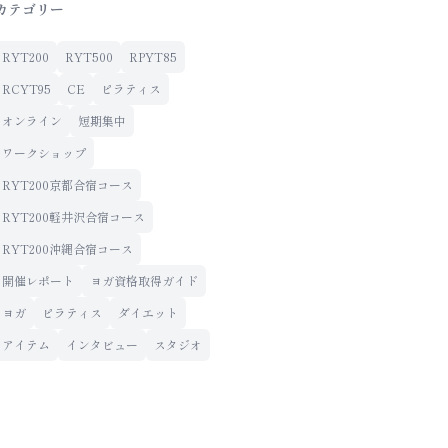
カテゴリー
RYT200
RYT500
RPYT85
RCYT95
CE
ピラティス
オンライン
短期集中
ワークショップ
RYT200京都合宿コース
RYT200軽井沢合宿コース
RYT200沖縄合宿コース
開催レポート
ヨガ資格取得ガイド
ヨガ
ピラティス
ダイエット
アイテム
インタビュー
スタジオ