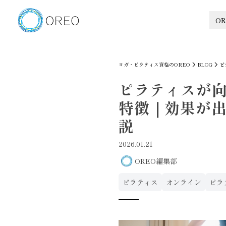
OR
ヨガ・ピラティス資格のOREO
BLOG
ピ
ピラティスが
特徴｜効果が
説
2026.01.21
OREO編集部
ピラティス
オンライン
ピラ