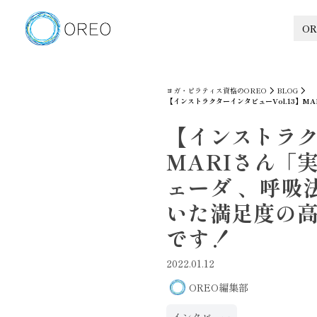
OR
ヨガ・ピラティス資格のOREO
BLOG
【インストラクターインタビューVol.13】
【インストラク
MARIさん「
ェーダ 、呼吸
いた満足度の
です！
2022.01.12
OREO編集部