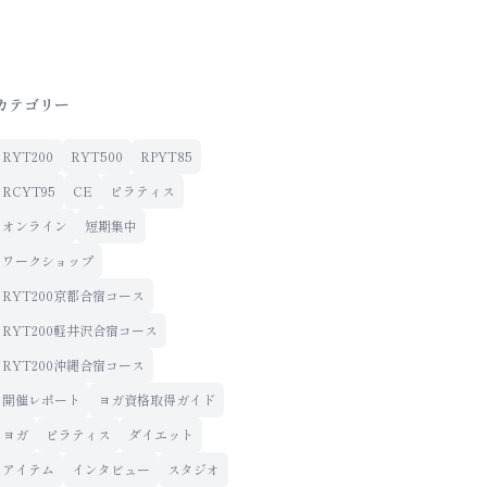
カテゴリー
RYT200
RYT500
RPYT85
RCYT95
CE
ピラティス
オンライン
短期集中
ワークショップ
RYT200京都合宿コース
RYT200軽井沢合宿コース
RYT200沖縄合宿コース
開催レポート
ヨガ資格取得ガイド
ヨガ
ピラティス
ダイエット
アイテム
インタビュー
スタジオ