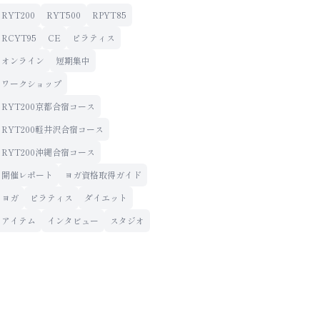
RYT200
RYT500
RPYT85
RCYT95
CE
ピラティス
オンライン
短期集中
ワークショップ
RYT200京都合宿コース
RYT200軽井沢合宿コース
RYT200沖縄合宿コース
開催レポート
ヨガ資格取得ガイド
ヨガ
ピラティス
ダイエット
アイテム
インタビュー
スタジオ