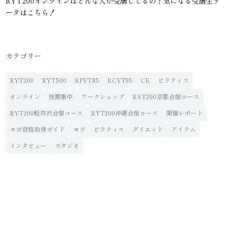
RYT200オンラインはどんな人が受講してるの？気になる受講生デ
ータはこちら！
カテゴリー
RYT200
RYT500
RPYT85
RCYT95
CE
ピラティス
オンライン
短期集中
ワークショップ
RYT200京都合宿コース
RYT200軽井沢合宿コース
RYT200沖縄合宿コース
開催レポート
ヨガ資格取得ガイド
ヨガ
ピラティス
ダイエット
アイテム
インタビュー
スタジオ