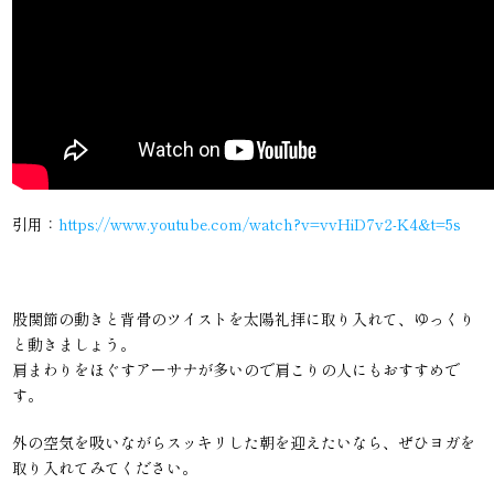
引用：
https://www.youtube.com/watch?v=vvHiD7v2-K4&t=5s
股関節の動きと背骨のツイストを太陽礼拝に取り入れて、ゆっくり
と動きましょう。
肩まわりをほぐすアーサナが多いので肩こりの人にもおすすめで
す。
外の空気を吸いながらスッキリした朝を迎えたいなら、ぜひヨガを
取り入れてみてください。