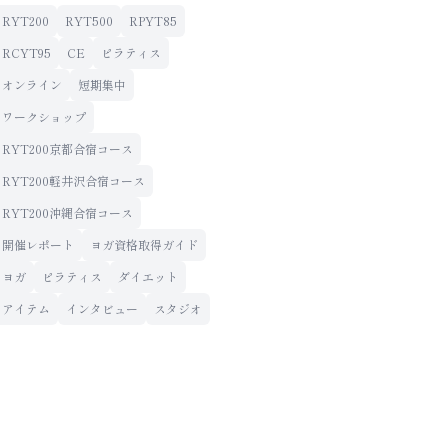
RYT200
RYT500
RPYT85
RCYT95
CE
ピラティス
オンライン
短期集中
ワークショップ
RYT200京都合宿コース
RYT200軽井沢合宿コース
RYT200沖縄合宿コース
開催レポート
ヨガ資格取得ガイド
ヨガ
ピラティス
ダイエット
アイテム
インタビュー
スタジオ