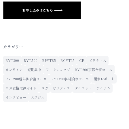
カテゴリー
RYT200
RYT500
RPYT85
RCYT95
CE
ピラティス
オンライン
短期集中
ワークショップ
RYT200京都合宿コース
RYT200軽井沢合宿コース
RYT200沖縄合宿コース
開催レポート
ヨガ資格取得ガイド
ヨガ
ピラティス
ダイエット
アイテム
インタビュー
スタジオ