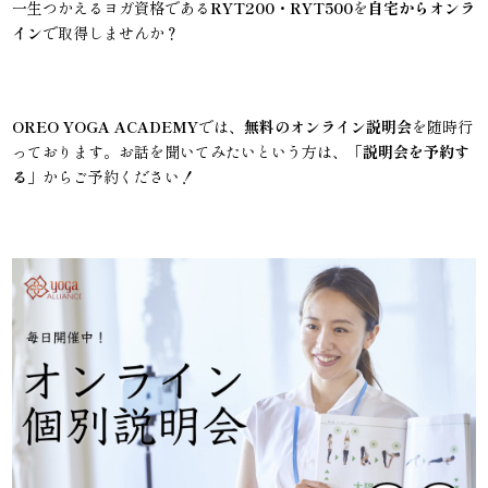
一生つかえるヨガ資格である
RYT200・RYT500
を
自宅からオンラ
イン
で取得しませんか？
OREO YOGA ACADEMY
では、
無料のオンライン説明会
を随時行
っております。お話を聞いてみたいという方は、「
説明会を予約す
る
」からご予約ください！