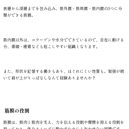
表層から深層までを包み込み、筋外膜・筋周膜・筋内膜の3つに分
類ができる筋膜。
筋内膜以外は、コラーゲンや水分でできているので、自在に動ける
分、萎縮・癒着なども起こしやすい組織となります。
また、形状を記憶する働きもあり、ほぐれにくい性質も。緊張が続
いて肩が上がりっぱなしなんて経験ありませんか？
筋膜の役割
筋膜は、筋肉と筋肉を支え、力を伝える役割や摩擦を抑える役割を
持っており、体をスムーズに動かすためにも欠かせない組織です。