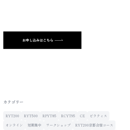
カテゴリー
RYT200
RYT500
RPYT85
RCYT95
CE
ピラティス
オンライン
短期集中
ワークショップ
RYT200京都合宿コース