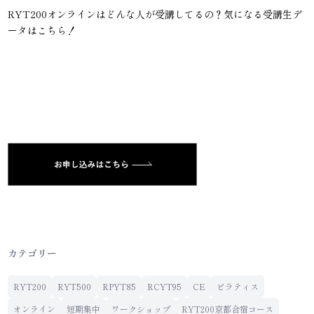
RYT200オンラインはどんな人が受講してるの？気になる受講生デ
ータはこちら！
カテゴリー
RYT200
RYT500
RPYT85
RCYT95
CE
ピラティス
オンライン
短期集中
ワークショップ
RYT200京都合宿コース