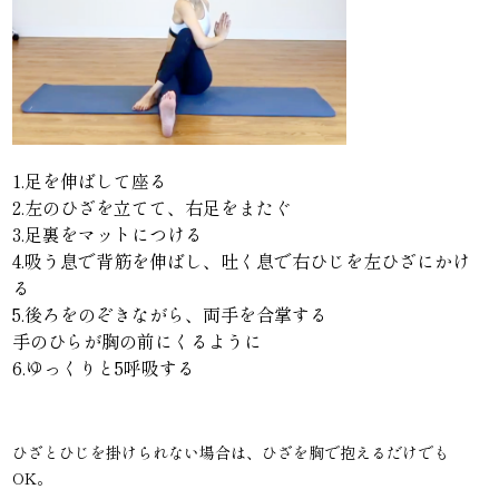
1.足を伸ばして座る
2.左のひざを立てて、右足をまたぐ
3.足裏をマットにつける
4.吸う息で背筋を伸ばし、吐く息で右ひじを左ひざにかけ
る
5.後ろをのぞきながら、両手を合掌する
手のひらが胸の前にくるように
6.ゆっくりと5呼吸する
ひざとひじを掛けられない場合は、ひざを胸で抱えるだけでも
OK。