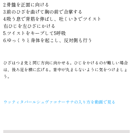
2.骨盤を正面に向ける
3.前のひざを曲げて胸の前で合掌する
4.吸う息で背筋を伸ばし、吐くいきでツイスト
右ひじを左ひざにかける
5.ツイストをキープして5呼吸
6.ゆっくりと身体を起こし、反対側も行う
ひざはつま先と同じ方向に向かせる。ひじをかけるのが難しい場合
は、後ろ足を横に広げる。背中が丸まらないように気をつけましょ
う。
ウッティタパールシュヴァコナーサナの入り方を動画で見る