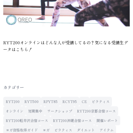
RYT200オンラインはどんな人が受講してるの？気になる受講生デ
ータはこちら！
カテゴリー
RYT200
RYT500
RPYT85
RCYT95
CE
ピラティス
オンライン
短期集中
ワークショップ
RYT200京都合宿コース
RYT200軽井沢合宿コース
RYT200沖縄合宿コース
開催レポート
ヨガ資格取得ガイド
ヨガ
ピラティス
ダイエット
アイテム