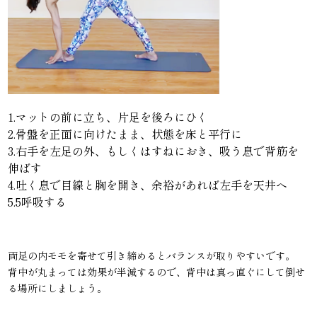
1.マットの前に立ち、片足を後ろにひく
2.骨盤を正面に向けたまま、状態を床と平行に
3.右手を左足の外、もしくはすねにおき、吸う息で背筋を
伸ばす
4.吐く息で目線と胸を開き、余裕があれば左手を天井へ
5.5呼吸する
両足の内モモを寄せて引き締めるとバランスが取りやすいです。
背中が丸まっては効果が半減するので、背中は真っ直ぐにして倒せ
る場所にしましょう。