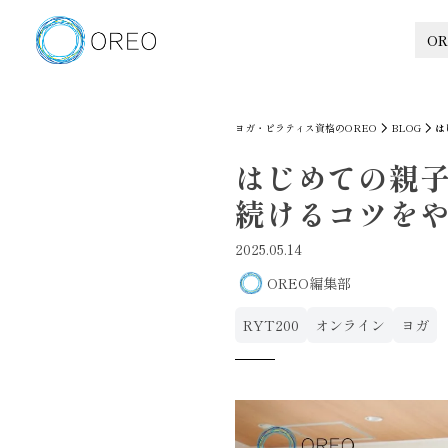
OR
ヨガ・ピラティス資格のOREO
BLOG
は
はじめての親
続けるコツを
2025.05.14
OREO編集部
RYT200
オンライン
ヨガ