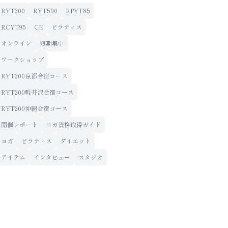
RYT200
RYT500
RPYT85
RCYT95
CE
ピラティス
オンライン
短期集中
ワークショップ
RYT200京都合宿コース
RYT200軽井沢合宿コース
RYT200沖縄合宿コース
開催レポート
ヨガ資格取得ガイド
ヨガ
ピラティス
ダイエット
アイテム
インタビュー
スタジオ