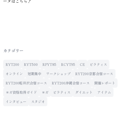
ータはこちら！
カテゴリー
RYT200
RYT500
RPYT85
RCYT95
CE
ピラティス
オンライン
短期集中
ワークショップ
RYT200京都合宿コース
RYT200軽井沢合宿コース
RYT200沖縄合宿コース
開催レポート
ヨガ資格取得ガイド
ヨガ
ピラティス
ダイエット
アイテム
インタビュー
スタジオ