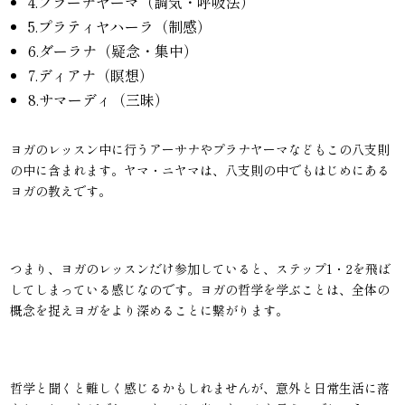
4.プラーナヤーマ（調気・呼吸法）
5.プラティヤハーラ（制感）
6.ダーラナ（疑念・集中）
7.ディアナ（瞑想）
8.サマーディ（三昧）
ヨガのレッスン中に行うアーサナやプラナヤーマなどもこの八支則
の中に含まれます。ヤマ・ニヤマは、八支則の中でもはじめにある
ヨガの教えです。
つまり、ヨガのレッスンだけ参加していると、ステップ1・2を飛ば
してしまっている感じなのです。ヨガの哲学を学ぶことは、全体の
概念を捉えヨガをより深めることに繋がります。
哲学と聞くと難しく感じるかもしれませんが、意外と日常生活に落