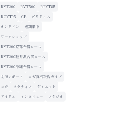
RYT200
RYT500
RPYT85
RCYT95
CE
ピラティス
オンライン
短期集中
ワークショップ
RYT200京都合宿コース
RYT200軽井沢合宿コース
RYT200沖縄合宿コース
開催レポート
ヨガ資格取得ガイド
ヨガ
ピラティス
ダイエット
アイテム
インタビュー
スタジオ