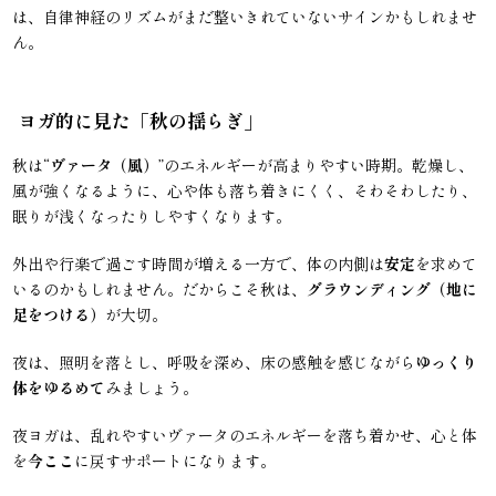
は、自律神経のリズムがまだ整いきれていないサインかもしれませ
ん。
ヨガ的に見た「秋の揺らぎ」
秋は“
ヴァータ（風）
”のエネルギーが高まりやすい時期。乾燥し、
風が強くなるように、心や体も落ち着きにくく、そわそわしたり、
眠りが浅くなったりしやすくなります。
外出や行楽で過ごす時間が増える一方で、体の内側は
安定
を求めて
いるのかもしれません。だからこそ秋は、
グラウンディング（地に
足をつける）
が大切。
夜は、照明を落とし、呼吸を深め、床の感触を感じながら
ゆっくり
体をゆるめて
みましょう。
夜ヨガは、乱れやすいヴァータのエネルギーを落ち着かせ、心と体
を
今
ここ
に戻すサポートになります。