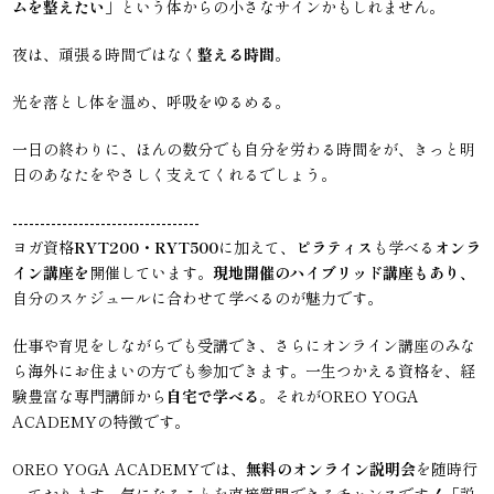
ムを整えたい」
という体からの小さなサインかもしれません。
夜は、頑張る時間ではなく
整える時間
。
光を落とし体を温め、呼吸をゆるめる。
一日の終わりに、ほんの数分でも自分を労わる時間をが、きっと明
日のあなたをやさしく支えてくれるでしょう。
----------------------------------
ヨガ資格
RYT200・RYT500
に加えて、
ピラティス
も学べる
オンラ
イン講座を
開催しています。
現地開催のハイブリッド講座もあり、
自分のスケジュールに合わせて学べるのが魅力です。
仕事や育児をしながらでも受講でき、さらにオンライン講座のみな
ら海外にお住まいの方でも参加できます。一生つかえる資格を、経
験豊富な専門講師から
自宅で学べる
。それがOREO YOGA
ACADEMYの特徴です。
OREO YOGA ACADEMYでは、
無料のオンライン説明会
を随時行
っております。気になることを直接質問できるチャンスです！「説