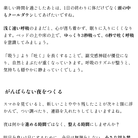
楽しい時間を過ごしたあとは、1日の終わりに体だけでなく
頭の中
もクールダウン
してあげたいですね。
浅く速い呼吸
のままだと、心が落ち着かず、眠りに入りにくくなり
ます。ベッドの上や床の上で、
ゆっくり3秒吸って、6秒で吐く呼吸
を意識してみましょう。
「吸う」より「吐く」を長くすることで、副交感神経が優位にな
り、自然とまぶたが重くなっていきます。呼吸のリズムが整うと、
気持ちも穏やかに静まっていくでしょう。
がんばらない夜をつくる
スマホを見ていると、新しいことややり残したことが次々と頭に浮
かんで、つい調べたり、連絡を入れたりしてしまいますよね。
夜は何かを
進める時間
ではなく、
整える時間
にしませんか？
明日を良い1日にするために、今日は無理をしない。
小さな切り替