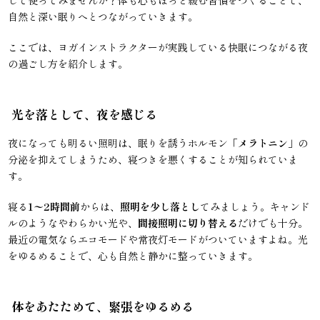
自然と深い眠りへとつながっていきます。
ここでは、ヨガインストラクターが実践している快眠につながる夜
の過ごし方を紹介します。
光を落として、夜を感じる
夜になっても明るい照明は、眠りを誘うホルモン「
メラトニン
」の
分泌を抑えてしまうため、寝つきを悪くすることが知られていま
す。
寝る
1〜2時間前
からは、
照明を少し落とし
てみましょう。キャンド
ルのようなやわらかい光や、
間接照明に切り替える
だけでも十分。
最近の電気ならエコモードや常夜灯モードがついていますよね。光
をゆるめることで、心も自然と静かに整っていきます。
体をあたためて、緊張をゆるめる