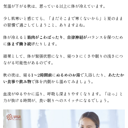
気温が下がる秋は、思っている以上に体が冷えています。
少し肌寒いと感じても、「まだそこまで寒くないから」と夏のまま
の習慣で過ごしてしまうこと、ありますよね。
体が冷えると
筋肉がこわばったり
、
自律神経が
バランスを保つため
に
休まず働き続け
たりします。
結果として、体が緊張状態になり、寝つきにくさや眠りの浅さにつ
ながる可能性があるのです。
秋の夜は、寝る
1〜2時間前
に
ぬるめのお湯
で入浴したり、
あたたか
い食事
や
飲み物
で体を内側から温めてみましょう。
血流がゆるやかに巡り、呼吸も深まりやすくなります。「ほっ」と
力が抜ける時間が、良い眠りへのスイッチになるでしょう。