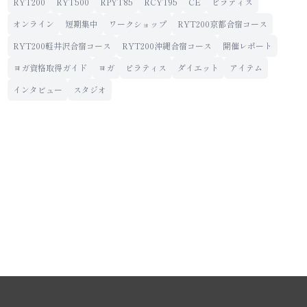
RYT200
RYT500
RPYT85
RCYT95
CE
ピラティス
オンライン
短期集中
ワークショップ
RYT200京都合宿コース
RYT200軽井沢合宿コース
RYT200沖縄合宿コース
開催レポート
ヨガ資格取得ガイド
ヨガ
ピラティス
ダイエット
アイテム
インタビュー
スタジオ