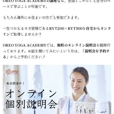
OREO YOGA ACADEMYの講座なら、
全国どこからでも自分のペ
ースで学ぶことが可能です。
もちろん海外にお住まいの方でも参加できます。
一生つかえるヨガ資格である
RYT200・RYT500
を
自宅からオンラ
イン
で取得しませんか？
OREO YOGA ACADEMY
では、
無料のオンライン説明会
を随時行
っております。お話を聞いてみたいという方は、「
説明会を予約す
る
」からご予約ください！