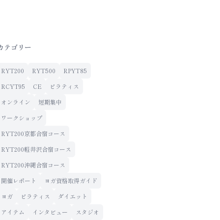
カテゴリー
RYT200
RYT500
RPYT85
RCYT95
CE
ピラティス
オンライン
短期集中
ワークショップ
RYT200京都合宿コース
RYT200軽井沢合宿コース
RYT200沖縄合宿コース
開催レポート
ヨガ資格取得ガイド
ヨガ
ピラティス
ダイエット
アイテム
インタビュー
スタジオ