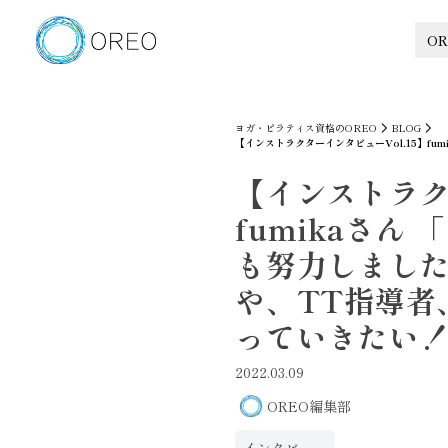
OR
ヨガ・ピラティス資格のOREO
BLOG
【インストラクターインタビューVol.15】
【インストラク
fumikaさ
も努力しまし
や、TT指導者
っていきたい
2022.03.09
OREO編集部